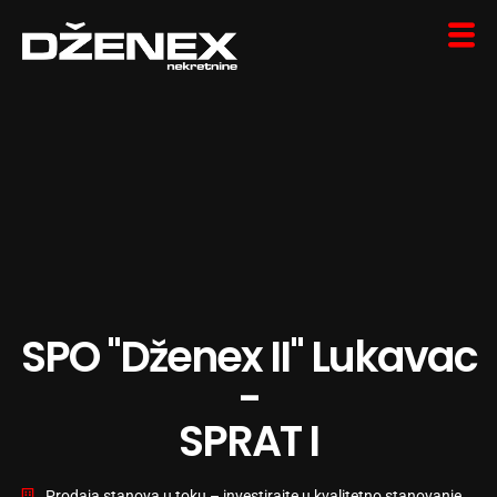
SPO "Dženex II" Lukavac
-
SPRAT I
Prodaja stanova u toku – investirajte u kvalitetno stanovanje