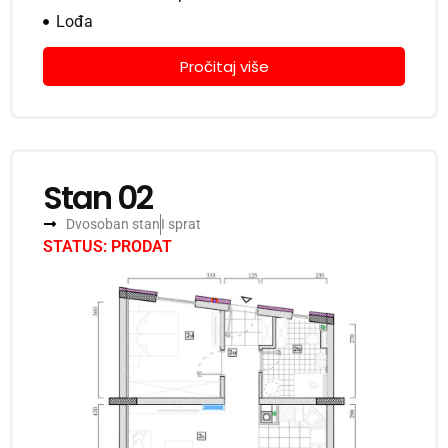
Lođa
Pročitaj više
Stan 02
Dvosoban stan
I sprat
STATUS: PRODAT