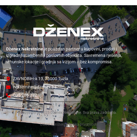
Dženex Nekretnine
je pouzdan partner u kupovini, prodaji i
izgradnji stambenih i poslovnih objekata. Savremena rješenja,
vrhunske lokacije i gradnja sa vizijom – bez kompromisa.
ZAVNOBiH-a 13, 75000 Tuzla
nekretnine@dzenex.ba
035 286 222
Copyright © 2025 Dženex Nekretnine. Sva prava zadržana.
Uslovi korištenja
Politika privatnosti