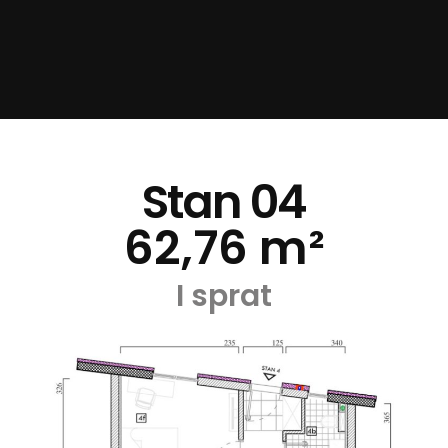
Stan 04
62,76 m²
I sprat