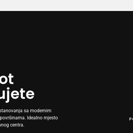
ot
ujete
 stanovanja sa modernim
 površinama. Idealno mjesto
P
anog centra.