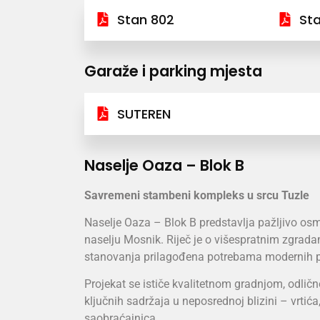
Stan 802
St
Garaže i parking mjesta
SUTEREN
Naselje Oaza – Blok B
Savremeni stambeni kompleks u srcu Tuzle
Naselje Oaza – Blok B predstavlja pažljivo os
naselju Mosnik. Riječ je o višespratnim zgrad
stanovanja prilagođena potrebama modernih po
Projekat se ističe kvalitetnom gradnjom, odli
ključnih sadržaja u neposrednoj blizini – vrtić
saobraćajnica.