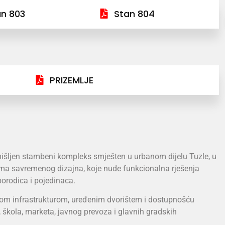
an 803
Stan 804
PRIZEMLJE
mišljen stambeni kompleks smješten u urbanom dijelu Tuzle, u
ama savremenog dizajna, koje nude funkcionalna rješenja
rodica i pojedinaca.
čnom infrastrukturom, uređenim dvorištem i dostupnošću
a, škola, marketa, javnog prevoza i glavnih gradskih