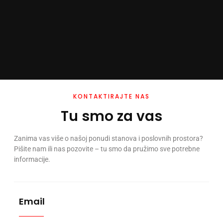
KONTAKTIRAJTE NAS
Tu smo za vas
Zanima vas više o našoj ponudi stanova i poslovnih prostora?
Pišite nam ili nas pozovite – tu smo da pružimo sve potrebne
informacije.
Email