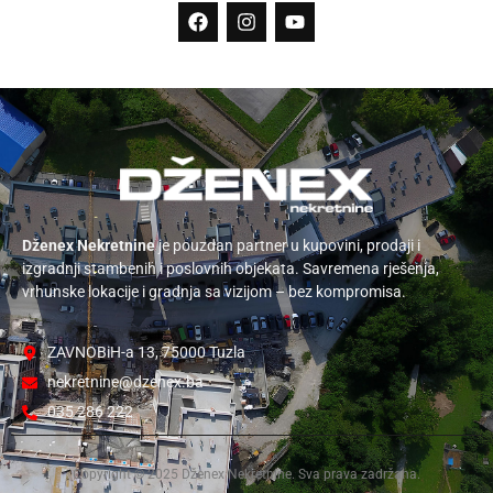
Dženex Nekretnine
je pouzdan partner u kupovini, prodaji i
izgradnji stambenih i poslovnih objekata. Savremena rješenja,
vrhunske lokacije i gradnja sa vizijom – bez kompromisa.
ZAVNOBiH-a 13, 75000 Tuzla
nekretnine@dzenex.ba
035 286 222
Copyright © 2025 Dženex Nekretnine. Sva prava zadržana.