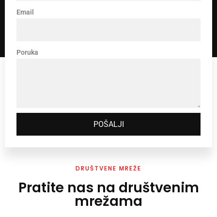
Email
Poruka
POŠALJI
DRUŠTVENE MREŽE
Pratite nas na društvenim
mrežama