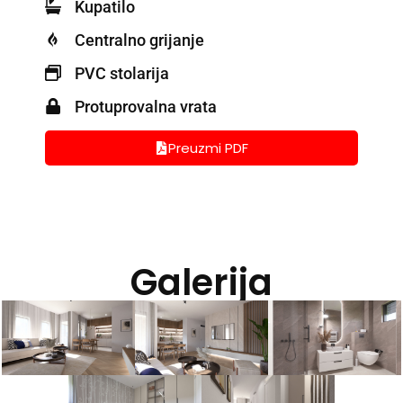
Kupatilo
Centralno grijanje
PVC stolarija
Protuprovalna vrata
Preuzmi PDF
Galerija