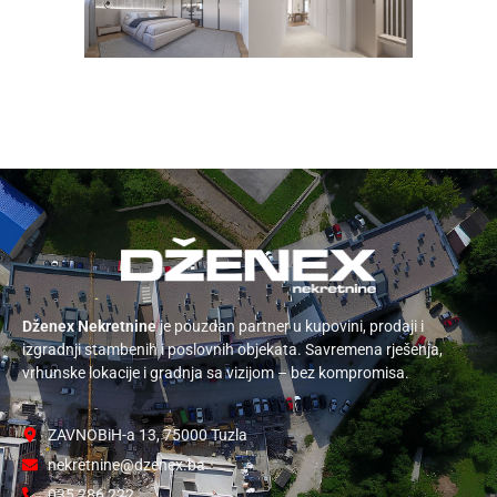
Dženex Nekretnine
je pouzdan partner u kupovini, prodaji i
izgradnji stambenih i poslovnih objekata. Savremena rješenja,
vrhunske lokacije i gradnja sa vizijom – bez kompromisa.
ZAVNOBiH-a 13, 75000 Tuzla
nekretnine@dzenex.ba
035 286 222