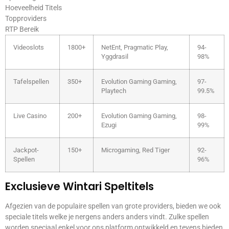
Hoeveelheid Titels
Topproviders
RTP Bereik
Videoslots
1800+
NetEnt, Pragmatic Play,
94-
Yggdrasil
98%
Tafelspellen
350+
Evolution Gaming Gaming,
97-
Playtech
99.5%
Live Casino
200+
Evolution Gaming Gaming,
98-
Ezugi
99%
Jackpot-
150+
Microgaming, Red Tiger
92-
Spellen
96%
Exclusieve Wintari Speltitels
Afgezien van de populaire spellen van grote providers, bieden we ook
speciale titels welke je nergens anders anders vindt. Zulke spellen
worden speciaal enkel voor ons platform ontwikkeld en tevens bieden