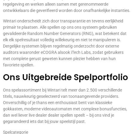
regelgeving en werken alleen samen met gerenommeerde
ontwikkelaars die geverifieerd worden door onafhankelijke instanties.
Wintari onderscheidt zich door transparantie en tevens eerlijkheid
primair te plaatsen. Alle spellen op ons ons systeem gebruiken
gevalideerde Random Number Generators (RNG), wat betekent dat
elk elk spelresultaat volledig willekeurig en niet te manipuleren is.
Dergelijke systemen blijven regelmatig onderzocht door externe
auditors waaronder eCOGRA alsook iTech Labs, zodat gebruikers
met complete gerust geweten kunnen plezier hebben van hun
favoriete spellen.
Ons Uitgebreide Spelportfolio
Ons spelassortiment bij Wintari telt meer dan 2.500 verschillende
titels, nauwkeurig geselecteerd van toonaangevende providers.
Onverschillig of je thans een enthousiast bent van klassieke
gokkasten, moderne videoautomaten met complexe bonusfuncties,
dan wel liever live dealer dealer spellen speelt – bij ons vind je
gegarandeerd iets dat bij jouw speelstijl past.
Spelcategorie