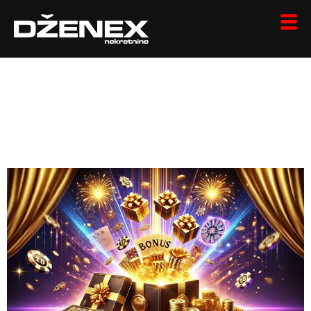
Wintari Casino: Jouw
Complete Gids voor
Online Spelvermaak