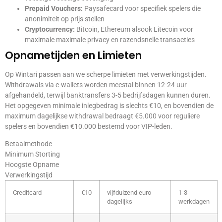
Prepaid Vouchers:
Paysafecard voor specifiek spelers die
anonimiteit op prijs stellen
Cryptocurrency:
Bitcoin, Ethereum alsook Litecoin voor
maximale maximale privacy en razendsnelle transacties
Opnametijden en Limieten
Op Wintari passen aan we scherpe limieten met verwerkingstijden.
Withdrawals via e-wallets worden meestal binnen 12-24 uur
afgehandeld, terwijl banktransfers 3-5 bedrijfsdagen kunnen duren.
Het opgegeven minimale inlegbedrag is slechts €10, en bovendien de
maximum dagelijkse withdrawal bedraagt €5.000 voor reguliere
spelers en bovendien €10.000 bestemd voor VIP-leden.
Betaalmethode
Minimum Storting
Hoogste Opname
Verwerkingstijd
Creditcard
€10
vijfduizend euro
1-3
dagelijks
werkdagen