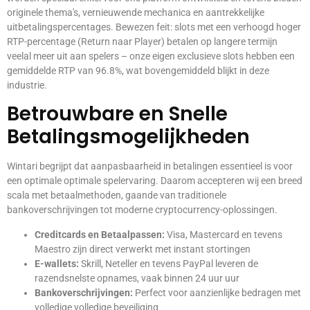
originele thema's, vernieuwende mechanica en aantrekkelijke
uitbetalingspercentages. Bewezen feit: slots met een verhoogd hoger
RTP-percentage (Return naar Player) betalen op langere termijn
veelal meer uit aan spelers – onze eigen exclusieve slots hebben een
gemiddelde RTP van 96.8%, wat bovengemiddeld blijkt in deze
industrie.
Betrouwbare en Snelle
Betalingsmogelijkheden
Wintari begrijpt dat aanpasbaarheid in betalingen essentieel is voor
een optimale optimale spelervaring. Daarom accepteren wij een breed
scala met betaalmethoden, gaande van traditionele
bankoverschrijvingen tot moderne cryptocurrency-oplossingen.
Creditcards en Betaalpassen:
Visa, Mastercard en tevens
Maestro zijn direct verwerkt met instant stortingen
E-wallets:
Skrill, Neteller en tevens PayPal leveren de
razendsnelste opnames, vaak binnen 24 uur uur
Bankoverschrijvingen:
Perfect voor aanzienlijke bedragen met
volledige volledige beveiliging