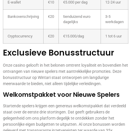
E-wallet
€10
€5.000 per dag
12-24 uur
Bankoverschrijving
€20
tienduizend euro
3-5
dagelijks
werkdagen
Cryptocurrency
€20
€15.000/dag
1 tot 6 uur
Exclusieve Bonusstructuur
Onze casino gelooft in het belonen omtrent loyaliteit en bovendien het
ontvangen van nieuwe spelers met aantrekkelijke promoties. Deze
bonusstructuur op Wintari staat ontworpen om langdurige
meerwaarde te bieden, niet alleen tijdelijke verleidingen.
Welkomstpakket voor Nieuwe Spelers
Startende spelers krijgen een genereus welkomstpakket dat verdeeld
staat over de eerste drie stortingen. Dat geeft gebruikers de
gelegenheid om ons platform degelijk te ontdekken zonder het
persoonlijke eigen budgetten te uitputten. Al onze bonussen worden
geleverd met transparante inzetvereisten ter waarde van 35x,