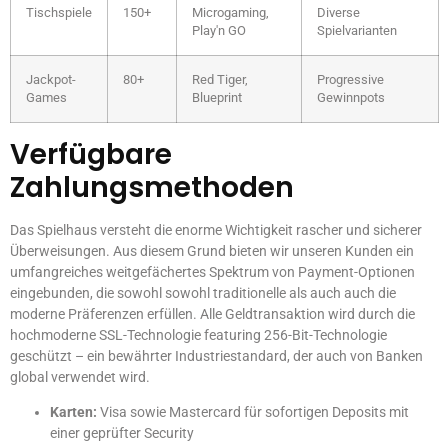
Tischspiele
150+
Microgaming,
Diverse
Play'n GO
Spielvarianten
Jackpot-
80+
Red Tiger,
Progressive
Games
Blueprint
Gewinnpots
Verfügbare
Zahlungsmethoden
Das Spielhaus versteht die enorme Wichtigkeit rascher und sicherer
Überweisungen. Aus diesem Grund bieten wir unseren Kunden ein
umfangreiches weitgefächertes Spektrum von Payment-Optionen
eingebunden, die sowohl sowohl traditionelle als auch auch die
moderne Präferenzen erfüllen. Alle Geldtransaktion wird durch die
hochmoderne SSL-Technologie featuring 256-Bit-Technologie
geschützt – ein bewährter Industriestandard, der auch von Banken
global verwendet wird.
Karten:
Visa sowie Mastercard für sofortigen Deposits mit
einer geprüfter Security