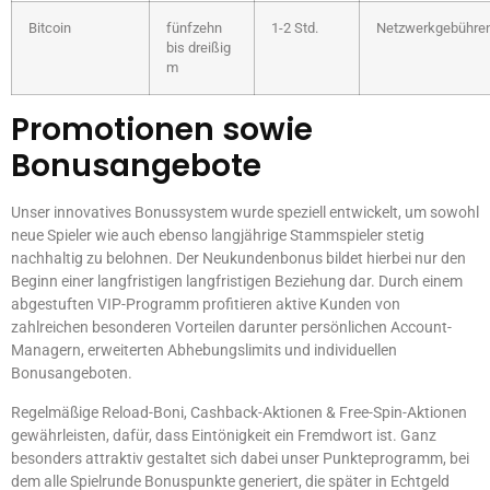
Bitcoin
fünfzehn
1-2 Std.
Netzwerkgebühre
bis dreißig
m
Promotionen sowie
Bonusangebote
Unser innovatives Bonussystem wurde speziell entwickelt, um sowohl
neue Spieler wie auch ebenso langjährige Stammspieler stetig
nachhaltig zu belohnen. Der Neukundenbonus bildet hierbei nur den
Beginn einer langfristigen langfristigen Beziehung dar. Durch einem
abgestuften VIP-Programm profitieren aktive Kunden von
zahlreichen besonderen Vorteilen darunter persönlichen Account-
Managern, erweiterten Abhebungslimits und individuellen
Bonusangeboten.
Regelmäßige Reload-Boni, Cashback-Aktionen & Free-Spin-Aktionen
gewährleisten, dafür, dass Eintönigkeit ein Fremdwort ist. Ganz
besonders attraktiv gestaltet sich dabei unser Punkteprogramm, bei
dem alle Spielrunde Bonuspunkte generiert, die später in Echtgeld