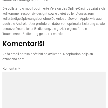
Die vollständig mobil optimierte Version des Online-Casinos zeigt sich
vollkommen responsiv designt sowie bietet vollen Access zum
vollständige Spieleangebot ohne Download. Sowohl Apple- wie auch
auch die Android-User profitieren dabei von optimaler Leistung sowie
benutzerfreundlicher Bedienung, die gezielt eigens für die
Touchscreen-Bedienung gestaltet wurde.
Komentariši
Vaša email adresa neće biti objavljivana.
Neophodna polja su
označena sa
*
Komentar
*