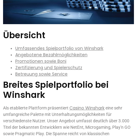
Übersicht
Umfassendes Spielportfolio von Winshark
Angebotene Bezahlmöglichkeiten
Promotionen sowie Boni
Zertifizierung und Spielerschutz
Betreuung sowie Service
Breites Spielportfolio bei
Winshark
Casino Winshark
Als etablierte Plattform präsentiert
eine sehr
umfangreiche Palette mit Unterhaltungsmöglichkeiten für
verschiedenste Nutzer. Unser Angebot umfasst deutlich über 3.000
Titel der bekannten Entwicklern wie NetEnt, Microgaming, Play'n GO
sowie Pragmatic Play. Die Spanne reicht von klassischen