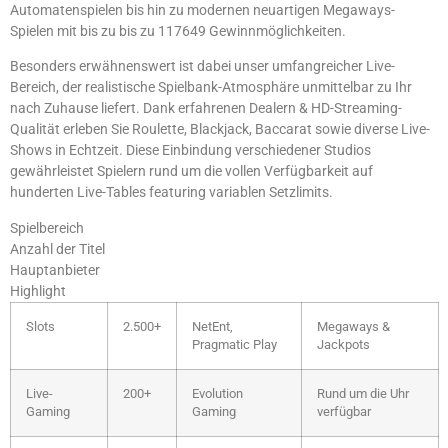
Automatenspielen bis hin zu modernen neuartigen Megaways-
Spielen mit bis zu bis zu 117649 Gewinnmöglichkeiten.
Besonders erwähnenswert ist dabei unser umfangreicher Live-
Bereich, der realistische Spielbank-Atmosphäre unmittelbar zu Ihr
nach Zuhause liefert. Dank erfahrenen Dealern & HD-Streaming-
Qualität erleben Sie Roulette, Blackjack, Baccarat sowie diverse Live-
Shows in Echtzeit. Diese Einbindung verschiedener Studios
gewährleistet Spielern rund um die vollen Verfügbarkeit auf
hunderten Live-Tables featuring variablen Setzlimits.
Spielbereich
Anzahl der Titel
Hauptanbieter
Highlight
Slots
2.500+
NetEnt,
Megaways &
Pragmatic Play
Jackpots
Live-
200+
Evolution
Rund um die Uhr
Gaming
Gaming
verfügbar