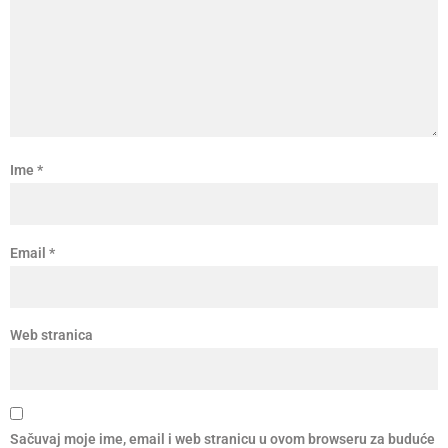
Ime
*
Email
*
Web stranica
Sačuvaj moje ime, email i web stranicu u ovom browseru za buduće