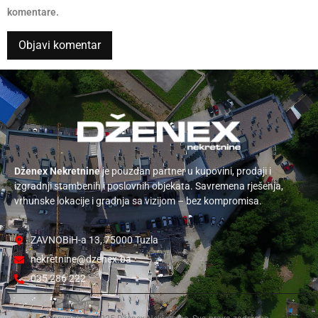
komentare.
Dženex Nekretnine
je pouzdan partner u kupovini, prodaji i
izgradnji stambenih i poslovnih objekata. Savremena rješenja,
vrhunske lokacije i gradnja sa vizijom – bez kompromisa.
ZAVNOBiH-a 13, 75000 Tuzla
nekretnine@dzenex.ba
035 286 222