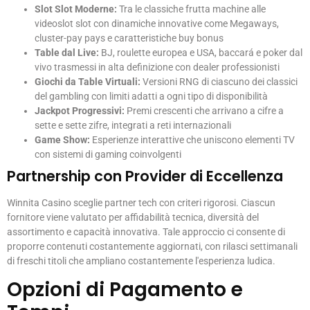
Slot Slot Moderne:
Tra le classiche frutta machine alle
videoslot slot con dinamiche innovative come Megaways,
cluster-pay pays e caratteristiche buy bonus
Table dal Live:
BJ, roulette europea e USA, baccará e poker dal
vivo trasmessi in alta definizione con dealer professionisti
Giochi da Table Virtuali:
Versioni RNG di ciascuno dei classici
del gambling con limiti adatti a ogni tipo di disponibilità
Jackpot Progressivi:
Premi crescenti che arrivano a cifre a
sette e sette zifre, integrati a reti internazionali
Game Show:
Esperienze interattive che uniscono elementi TV
con sistemi di gaming coinvolgenti
Partnership con Provider di Eccellenza
Winnita Casino sceglie partner tech con criteri rigorosi. Ciascun
fornitore viene valutato per affidabilità tecnica, diversità del
assortimento e capacità innovativa. Tale approccio ci consente di
proporre contenuti costantemente aggiornati, con rilasci settimanali
di freschi titoli che ampliano costantemente l'esperienza ludica.
Opzioni di Pagamento e