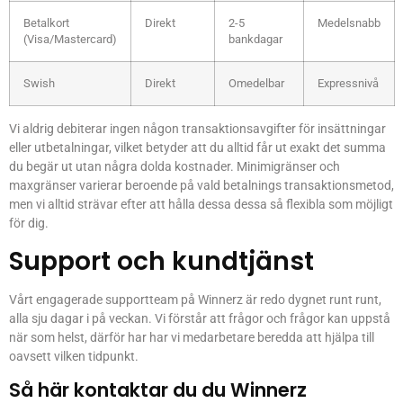
Betalkort
Direkt
2-5
Medelsnabb
(Visa/Mastercard)
bankdagar
Swish
Direkt
Omedelbar
Expressnivå
Vi aldrig debiterar ingen någon transaktionsavgifter för insättningar
eller utbetalningar, vilket betyder att du alltid får ut exakt det summa
du begär ut utan några dolda kostnader. Minimigränser och
maxgränser varierar beroende på vald betalnings transaktionsmetod,
men vi alltid strävar efter att hålla dessa dessa så flexibla som möjligt
för dig.
Support och kundtjänst
Vårt engagerade supportteam på Winnerz är redo dygnet runt runt,
alla sju dagar i på veckan. Vi förstår att frågor och frågor kan uppstå
när som helst, därför har har vi medarbetare beredda att hjälpa till
oavsett vilken tidpunkt.
Så här kontaktar du du Winnerz