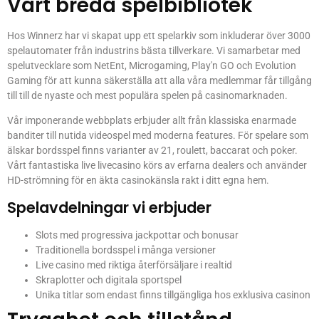
Vårt breda spelbibliotek
Hos Winnerz har vi skapat upp ett spelarkiv som inkluderar över 3000
spelautomater från industrins bästa tillverkare. Vi samarbetar med
spelutvecklare som NetEnt, Microgaming, Play'n GO och Evolution
Gaming för att kunna säkerställa att alla våra medlemmar får tillgång
till till de nyaste och mest populära spelen på casinomarknaden.
Vår imponerande webbplats erbjuder allt från klassiska enarmade
banditer till nutida videospel med moderna features. För spelare som
älskar bordsspel finns varianter av 21, roulett, baccarat och poker.
Vårt fantastiska live livecasino körs av erfarna dealers och använder
HD-strömning för en äkta casinokänsla rakt i ditt egna hem.
Spelavdelningar vi erbjuder
Slots med progressiva jackpottar och bonusar
Traditionella bordsspel i många versioner
Live casino med riktiga återförsäljare i realtid
Skraplotter och digitala sportspel
Unika titlar som endast finns tillgängliga hos exklusiva casinon