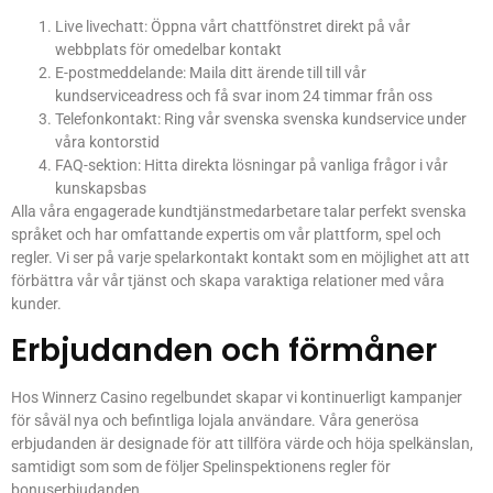
Live livechatt: Öppna vårt chattfönstret direkt på vår
webbplats för omedelbar kontakt
E-postmeddelande: Maila ditt ärende till till vår
kundserviceadress och få svar inom 24 timmar från oss
Telefonkontakt: Ring vår svenska svenska kundservice under
våra kontorstid
FAQ-sektion: Hitta direkta lösningar på vanliga frågor i vår
kunskapsbas
Alla våra engagerade kundtjänstmedarbetare talar perfekt svenska
språket och har omfattande expertis om vår plattform, spel och
regler. Vi ser på varje spelarkontakt kontakt som en möjlighet att att
förbättra vår vår tjänst och skapa varaktiga relationer med våra
kunder.
Erbjudanden och förmåner
Hos Winnerz Casino regelbundet skapar vi kontinuerligt kampanjer
för såväl nya och befintliga lojala användare. Våra generösa
erbjudanden är designade för att tillföra värde och höja spelkänslan,
samtidigt som som de följer Spelinspektionens regler för
bonuserbjudanden.