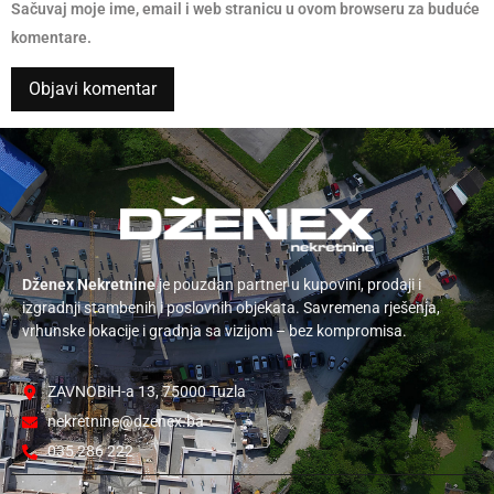
Sačuvaj moje ime, email i web stranicu u ovom browseru za buduće
komentare.
Dženex Nekretnine
je pouzdan partner u kupovini, prodaji i
izgradnji stambenih i poslovnih objekata. Savremena rješenja,
vrhunske lokacije i gradnja sa vizijom – bez kompromisa.
ZAVNOBiH-a 13, 75000 Tuzla
nekretnine@dzenex.ba
035 286 222