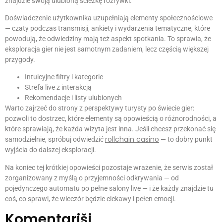
znajdzie swoją ulubioną ścieżkę rozrywki.
Doświadczenie użytkownika uzupełniają elementy społecznościowe
— czaty podczas transmisji, ankiety i wydarzenia tematyczne, które
powodują, że odwiedziny mają też aspekt spotkania. To sprawia, że
eksploracja gier nie jest samotnym zadaniem, lecz częścią większej
przygody.
Intuicyjne filtry i kategorie
Strefa live z interakcją
Rekomendacje i listy ulubionych
Warto zajrzeć do strony z perspektywy turysty po świecie gier:
pozwoli to dostrzec, które elementy są opowieścią o różnorodności, a
które sprawiają, że każda wizyta jest inna. Jeśli chcesz przekonać się
rollchain casino
samodzielnie, spróbuj odwiedzić
— to dobry punkt
wyjścia do dalszej eksploracji.
Na koniec tej krótkiej opowieści pozostaje wrażenie, że serwis został
zorganizowany z myślą o przyjemności odkrywania — od
pojedynczego automatu po pełne salony live — i że każdy znajdzie tu
coś, co sprawi, że wieczór będzie ciekawy i pełen emocji.
Komentariši