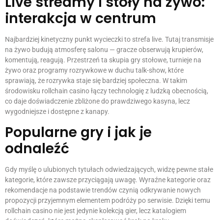
Live streamy i stoły na żywo:
interakcja w centrum
Najbardziej kinetyczny punkt wycieczki to strefa live. Tutaj transmisje
na żywo budują atmosferę salonu — gracze obserwują krupierów,
komentują, reagują. Przestrzeń ta skupia gry stołowe, turnieje na
żywo oraz programy rozrywkowe w duchu talk-show, które
sprawiają, że rozrywka staje się bardziej społeczna. W takim
środowisku rollchain casino łączy technologię z ludzką obecnością,
co daje doświadczenie zbliżone do prawdziwego kasyna, lecz
wygodniejsze i dostępne z kanapy.
Popularne gry i jak je
odnaleźć
Gdy myślę o ulubionych tytułach odwiedzających, widzę pewne stałe
kategorie, które zawsze przyciągają uwagę. Wyraźne kategorie oraz
rekomendacje na podstawie trendów czynią odkrywanie nowych
propozycji przyjemnym elementem podróży po serwisie. Dzięki temu
rollchain casino nie jest jedynie kolekcją gier, lecz katalogiem