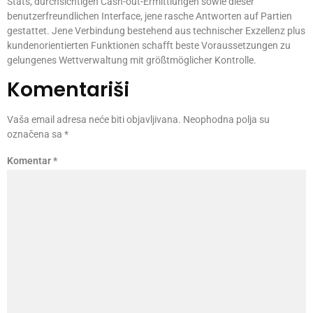
Stats, durchsichtigen Cash-out-Ermittlungen sowie dieser
benutzerfreundlichen Interface, jene rasche Antworten auf Partien
gestattet. Jene Verbindung bestehend aus technischer Exzellenz plus
kundenorientierten Funktionen schafft beste Voraussetzungen zu
gelungenes Wettverwaltung mit größtmöglicher Kontrolle.
Komentariši
Vaša email adresa neće biti objavljivana.
Neophodna polja su
označena sa
*
Komentar
*