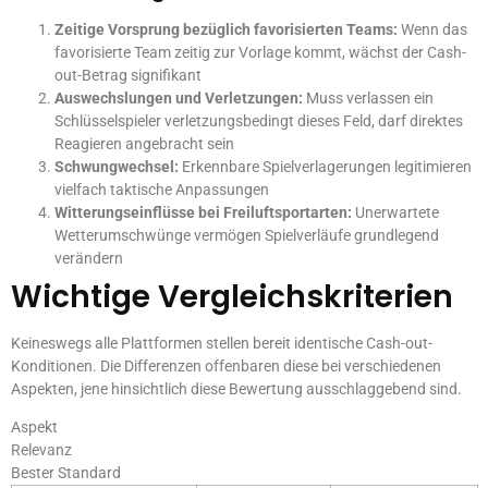
Zeitige Vorsprung bezüglich favorisierten Teams:
Wenn das
favorisierte Team zeitig zur Vorlage kommt, wächst der Cash-
out-Betrag signifikant
Auswechslungen und Verletzungen:
Muss verlassen ein
Schlüsselspieler verletzungsbedingt dieses Feld, darf direktes
Reagieren angebracht sein
Schwungwechsel:
Erkennbare Spielverlagerungen legitimieren
vielfach taktische Anpassungen
Witterungseinflüsse bei Freiluftsportarten:
Unerwartete
Wetterumschwünge vermögen Spielverläufe grundlegend
verändern
Wichtige Vergleichskriterien
Keineswegs alle Plattformen stellen bereit identische Cash-out-
Konditionen. Die Differenzen offenbaren diese bei verschiedenen
Aspekten, jene hinsichtlich diese Bewertung ausschlaggebend sind.
Aspekt
Relevanz
Bester Standard