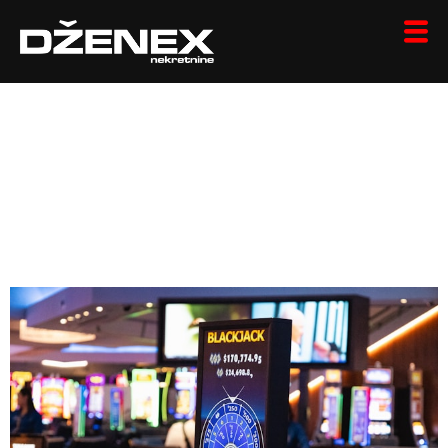
Wettportale mit
Cashout: Flexibilität
sowie Steuerung bei
Sportwetten