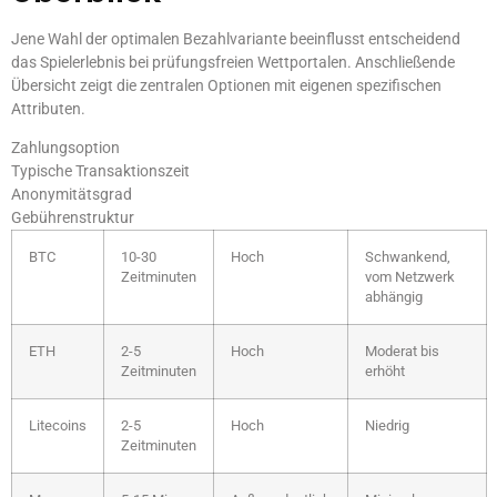
Jene Wahl der optimalen Bezahlvariante beeinflusst entscheidend
das Spielerlebnis bei prüfungsfreien Wettportalen. Anschließende
Übersicht zeigt die zentralen Optionen mit eigenen spezifischen
Attributen.
Zahlungsoption
Typische Transaktionszeit
Anonymitätsgrad
Gebührenstruktur
BTC
10-30
Hoch
Schwankend,
Zeitminuten
vom Netzwerk
abhängig
ETH
2-5
Hoch
Moderat bis
Zeitminuten
erhöht
Litecoins
2-5
Hoch
Niedrig
Zeitminuten