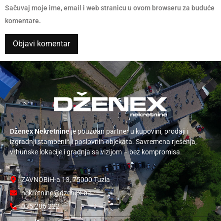
Sačuvaj moje ime, email i web stranicu u ovom browseru za buduće
komentare.
Dženex Nekretnine
je pouzdan partner u kupovini, prodaji i
izgradnji stambenih i poslovnih objekata. Savremena rješenja,
vrhunske lokacije i gradnja sa vizijom – bez kompromisa.
ZAVNOBiH-a 13, 75000 Tuzla
nekretnine@dzenex.ba
035 286 222