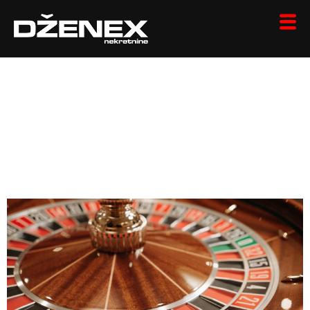
Wettportale frei von
Verifizierung – Zügig
und unkompliziert
wetten