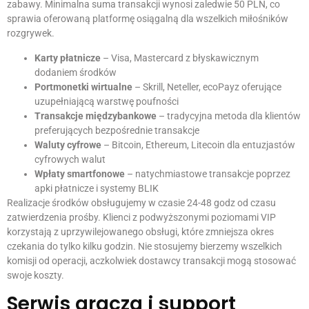
zabawy. Minimalna suma transakcji wynosi zaledwie 50 PLN, co
sprawia oferowaną platformę osiągalną dla wszelkich miłośników
rozgrywek.
Karty płatnicze
– Visa, Mastercard z błyskawicznym
dodaniem środków
Portmonetki wirtualne
– Skrill, Neteller, ecoPayz oferujące
uzupełniającą warstwę poufności
Transakcje międzybankowe
– tradycyjna metoda dla klientów
preferujących bezpośrednie transakcje
Waluty cyfrowe
– Bitcoin, Ethereum, Litecoin dla entuzjastów
cyfrowych walut
Wpłaty smartfonowe
– natychmiastowe transakcje poprzez
apki płatnicze i systemy BLIK
Realizacje środków obsługujemy w czasie 24-48 godz od czasu
zatwierdzenia prośby. Klienci z podwyższonymi poziomami VIP
korzystają z uprzywilejowanego obsługi, które zmniejsza okres
czekania do tylko kilku godzin. Nie stosujemy bierzemy wszelkich
komisji od operacji, aczkolwiek dostawcy transakcji mogą stosować
swoje koszty.
Serwis gracza i support