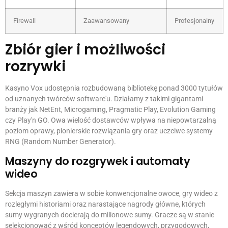
Firewall
Zaawansowany
Profesjonalny
Zbiór gier i możliwości
rozrywki
Kasyno Vox udostępnia rozbudowaną bibliotekę ponad 3000 tytułów
od uznanych twórców software'u. Działamy z takimi gigantami
branży jak NetEnt, Microgaming, Pragmatic Play, Evolution Gaming
czy Play'n GO. Owa wielość dostawców wpływa na niepowtarzalną
poziom oprawy, pionierskie rozwiązania gry oraz uczciwe systemy
RNG (Random Number Generator).
Maszyny do rozgrywek i automaty
wideo
Sekcja maszyn zawiera w sobie konwencjonalne owoce, gry wideo z
rozległymi historiami oraz narastające nagrody główne, których
sumy wygranych docierają do milionowe sumy. Gracze są w stanie
selekcjonować z wśród konceptów legendowych, przygodowych,