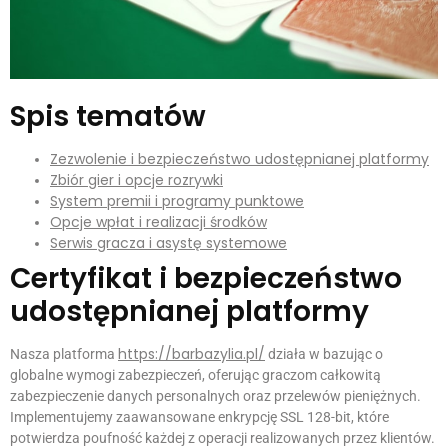
Spis tematów
Zezwolenie i bezpieczeństwo udostępnianej platformy
Zbiór gier i opcje rozrywki
System premii i programy punktowe
Opcje wpłat i realizacji środków
Serwis gracza i asystę systemowe
Certyfikat i bezpieczeństwo
udostępnianej platformy
https://barbazylia.pl/
Nasza platforma
działa w bazując o
globalne wymogi zabezpieczeń, oferując graczom całkowitą
zabezpieczenie danych personalnych oraz przelewów pieniężnych.
Implementujemy zaawansowane enkrypcję SSL 128-bit, które
potwierdza poufność każdej z operacji realizowanych przez klientów.