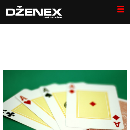
Vox Kasyno –
Profesjonalna Witryna
Gamingu Online