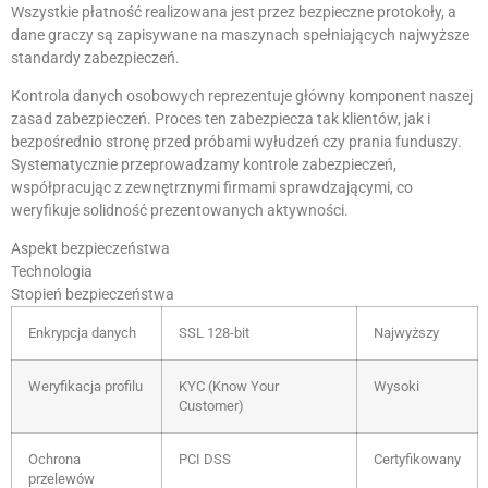
Wszystkie płatność realizowana jest przez bezpieczne protokoły, a
dane graczy są zapisywane na maszynach spełniających najwyższe
standardy zabezpieczeń.
Kontrola danych osobowych reprezentuje główny komponent naszej
zasad zabezpieczeń. Proces ten zabezpiecza tak klientów, jak i
bezpośrednio stronę przed próbami wyłudzeń czy prania funduszy.
Systematycznie przeprowadzamy kontrole zabezpieczeń,
współpracując z zewnętrznymi firmami sprawdzającymi, co
weryfikuje solidność prezentowanych aktywności.
Aspekt bezpieczeństwa
Technologia
Stopień bezpieczeństwa
Enkrypcja danych
SSL 128-bit
Najwyższy
Weryfikacja profilu
KYC (Know Your
Wysoki
Customer)
Ochrona
PCI DSS
Certyfikowany
przelewów