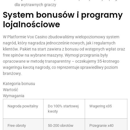
dla wytrawnych graczy
System bonusów i programy
lojalnościowe
W Platformie Vox Casino zbudowaliśmy wielopoziomowy system
nagród, który nagradza jednocześnie nowych, jak i regularnych
klientów. Pakiet na start zawiera z bonusu od wstępnych wpłat oraz
free spinów na wybrane maszyny. Wymogi przegrania były
opracowane w metodę transparentny – oczekujemy 35-krotnego
wageringu kwotą nagrody, co reprezentuje sprawiedliwy poziom
branżowy.
Kategoria bonusu
Wartość
Wymagania
Nagroda powitalny
Do 100% startowej
Wagering x35
kwoty
Free obroty
50-200 obrotów
Przegranie x40