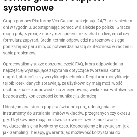
systemowe
Grupa pomocy Platformy Vox Casino funkcjonuje 24/7 przez siedem
dni w tygodniu, udostępniając pomoc w dialekcie po polsku. Gracze
mogą połączyć się z naszym zespołem przez chat na live, email czy
formularz zapytań. Średni termin odpowiedzi na rozmowie sięga
poniższej niż paru min, co potwierdza naszą skuteczność w radzeniu
sobie problemów.
Opracowaliśmy także obszerną część FAQ, która odpowiada na
najczęściej występujące zapytania dotyczące tworzenia konta,
nagród, płatności czy weryfikacji rachunku. Regularne modyfikacje
tej biblioteki danych sprawiają, że użytkownicy mają możliwość
osobno znaleźć odpowiedzi na zdecydowaną większość wątpliwości
bez potrzeby konieczności komunikacji z doradcą.
Udostępniana strona popiera świadomą grę, udostępniając
instrumenty do ustalania limitów wkładów, przegranych czy okresu
gry. Użytkownicy mają możliwość również użyć z możliwości
wykluczenia się na konkretny czas. Kooperujemy z instytucjami jak
jak Gambling Therapy, gwarantując możliwość korzystania do