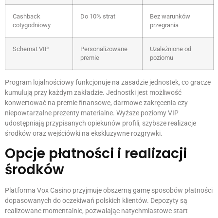
Cashback
Do 10% strat
Bez warunków
cotygodniowy
przegrania
Schemat VIP
Personalizowane
Uzależnione od
premie
poziomu
Program lojalnościowy funkcjonuje na zasadzie jednostek, co gracze
kumulują przy każdym zakładzie. Jednostki jest możliwość
konwertować na premie finansowe, darmowe zakręcenia czy
niepowtarzalne prezenty materialne. Wyższe poziomy VIP
udostępniają przypisanych opiekunów profili, szybsze realizacje
środków oraz wejściówki na ekskluzywne rozgrywki.
Opcje płatności i realizacji
środków
Platforma Vox Casino przyjmuje obszerną gamę sposobów płatności
dopasowanych do oczekiwań polskich klientów. Depozyty są
realizowane momentalnie, pozwalając natychmiastowe start