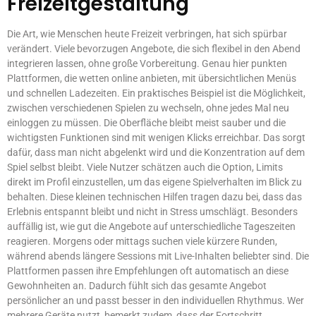
Freizeitgestaltung
Die Art, wie Menschen heute Freizeit verbringen, hat sich spürbar
verändert. Viele bevorzugen Angebote, die sich flexibel in den Abend
integrieren lassen, ohne große Vorbereitung. Genau hier punkten
Plattformen, die wetten online anbieten, mit übersichtlichen Menüs
und schnellen Ladezeiten. Ein praktisches Beispiel ist die Möglichkeit,
zwischen verschiedenen Spielen zu wechseln, ohne jedes Mal neu
einloggen zu müssen. Die Oberfläche bleibt meist sauber und die
wichtigsten Funktionen sind mit wenigen Klicks erreichbar. Das sorgt
dafür, dass man nicht abgelenkt wird und die Konzentration auf dem
Spiel selbst bleibt. Viele Nutzer schätzen auch die Option, Limits
direkt im Profil einzustellen, um das eigene Spielverhalten im Blick zu
behalten. Diese kleinen technischen Hilfen tragen dazu bei, dass das
Erlebnis entspannt bleibt und nicht in Stress umschlägt. Besonders
auffällig ist, wie gut die Angebote auf unterschiedliche Tageszeiten
reagieren. Morgens oder mittags suchen viele kürzere Runden,
während abends längere Sessions mit Live-Inhalten beliebter sind. Die
Plattformen passen ihre Empfehlungen oft automatisch an diese
Gewohnheiten an. Dadurch fühlt sich das gesamte Angebot
persönlicher an und passt besser in den individuellen Rhythmus. Wer
mehrere Geräte nutzt, bemerkt zudem, dass der Fortschritt