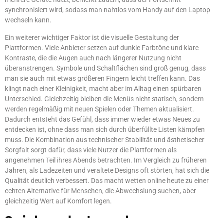
synchronisiert wird, sodass man nahtlos vom Handy auf den Laptop
wechseln kann.
Ein weiterer wichtiger Faktor ist die visuelle Gestaltung der
Plattformen. Viele Anbieter setzen auf dunkle Farbtöne und klare
Kontraste, die die Augen auch nach längerer Nutzung nicht
überanstrengen. Symbole und Schaltflächen sind groß genug, dass
man sie auch mit etwas größeren Fingern leicht treffen kann. Das
klingt nach einer Kleinigkeit, macht aber im Alltag einen spürbaren
Unterschied. Gleichzeitig bleiben die Menüs nicht statisch, sondern
werden regelmäßig mit neuen Spielen oder Themen aktualisiert.
Dadurch entsteht das Gefühl, dass immer wieder etwas Neues zu
entdecken ist, ohne dass man sich durch überfüllte Listen kämpfen
muss. Die Kombination aus technischer Stabilität und ästhetischer
Sorgfalt sorgt dafür, dass viele Nutzer die Plattformen als
angenehmen Teil ihres Abends betrachten. Im Vergleich zu früheren
Jahren, als Ladezeiten und veraltete Designs oft störten, hat sich die
Qualität deutlich verbessert. Das macht wetten online heute zu einer
echten Alternative für Menschen, die Abwechslung suchen, aber
gleichzeitig Wert auf Komfort legen.