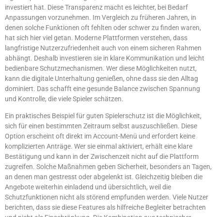
investiert hat. Diese Transparenz macht es leichter, bei Bedarf
Anpassungen vorzunehmen. Im Vergleich zu früheren Jahren, in
denen solche Funktionen oft fehlten oder schwer zu finden waren,
hat sich hier viel getan. Moderne Plattformen verstehen, dass
langfristige Nutzerzufriedenheit auch von einem sicheren Rahmen
abhängt. Deshalb investieren sie in klare Kommunikation und leicht
bedienbare Schutzmechanismen. Wer diese Möglichkeiten nutzt,
kann die digitale Unterhaltung genießen, ohne dass sie den Alltag
dominiert. Das schafft eine gesunde Balance zwischen Spannung
und Kontrolle, die viele Spieler schätzen.
Ein praktisches Beispiel für guten Spielerschutz ist die Möglichkeit,
sich für einen bestimmten Zeitraum selbst auszuschließen. Diese
Option erscheint oft direkt im Account-Menü und erfordert keine
komplizierten Anträge. Wer sie einmal aktiviert, erhält eine klare
Bestätigung und kann in der Zwischenzeit nicht auf die Plattform
zugreifen. Solche Maßnahmen geben Sicherheit, besonders an Tagen,
an denen man gestresst oder abgelenkt ist. Gleichzeitig bleiben die
Angebote weiterhin einladend und übersichtlich, weil die
Schutzfunktionen nicht als störend empfunden werden. Viele Nutzer
berichten, dass sie diese Features als hilfreiche Begleiter betrachten