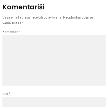
Komentariši
Vaša email adresa neće biti objavljivana.
Neophodna polja su
označena sa
*
Komentar
*
Ime
*