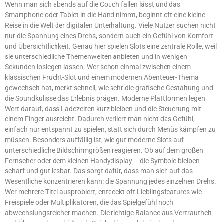
Wenn man sich abends auf die Couch fallen lässt und das
Smartphone oder Tablet in die Hand nimmt, beginnt oft eine kleine
Reise in die Welt der digitalen Unterhaltung. Viele Nutzer suchen nicht
nur die Spannung eines Drehs, sondern auch ein Gefühl von Komfort
und Übersichtlichkeit. Genau hier spielen Slots eine zentrale Rolle, weil
sie unterschiedliche Themenwelten anbieten und in wenigen
Sekunden loslegen lassen. Wer schon einmal zwischen einem
klassischen Frucht-Slot und einem modernen Abenteuer-Thema
gewechselt hat, merkt schnell, wie sehr die grafische Gestaltung und
die Soundkulisse das Erlebnis prägen. Moderne Plattformen legen
Wert darauf, dass Ladezeiten kurz bleiben und die Steuerung mit
einem Finger ausreicht. Dadurch verliert man nicht das Gefühl,
einfach nur entspannt zu spielen, statt sich durch Menüs kämpfen zu
müssen. Besonders auffällig ist, wie gut moderne Slots auf
unterschiedliche Bildschirmgrößen reagieren. Ob auf dem großen
Fernseher oder dem kleinen Handydisplay – die Symbole bleiben
scharf und gut lesbar. Das sorgt dafür, dass man sich auf das
Wesentliche konzentrieren kann: die Spannung jedes einzelnen Drehs.
Wer mehrere Titel ausprobiert, entdeckt oft Lieblingsfeatures wie
Freispiele oder Multiplikatoren, die das Spielgefühl noch
abwechslungsreicher machen. Die richtige Balance aus Vertrautheit