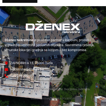
Dženex Nekretnine
je pouzdan partner u kupovini, prodaji i
izgradnji stambenih i poslovnih objekata. Savremena rješenja,
vrhunske lokacije i gradnja sa vizijom – bez kompromisa.
ZAVNOBiH-a 13, 75000 Tuzla
nekretnine@dzenex.ba
035 286 222
Copyright © 2025 Dženex Nekretnine. Sva prava zadržana.
Uslovi korištenja
Politika privatnosti