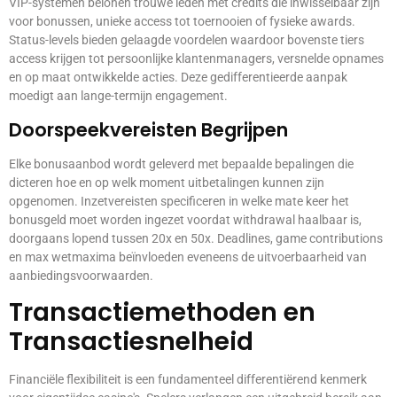
VIP-systemen belonen trouwe leden met credits die inwisselbaar zijn
voor bonussen, unieke access tot toernooien of fysieke awards.
Status-levels bieden gelaagde voordelen waardoor bovenste tiers
access krijgen tot persoonlijke klantenmanagers, versnelde opnames
en op maat ontwikkelde acties. Deze gedifferentieerde aanpak
moedigt aan lange-termijn engagement.
Doorspeekvereisten Begrijpen
Elke bonusaanbod wordt geleverd met bepaalde bepalingen die
dicteren hoe en op welk moment uitbetalingen kunnen zijn
opgenomen. Inzetvereisten specificeren in welke mate keer het
bonusgeld moet worden ingezet voordat withdrawal haalbaar is,
doorgaans lopend tussen 20x en 50x. Deadlines, game contributions
en max wetmaxima beïnvloeden eveneens de uitvoerbaarheid van
aanbiedingsvoorwaarden.
Transactiemethoden en
Transactiesnelheid
Financiële flexibiliteit is een fundamenteel differentiërend kenmerk