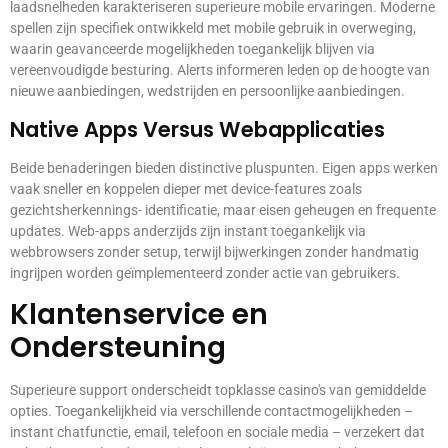
laadsnelheden karakteriseren superieure mobile ervaringen. Moderne
spellen zijn specifiek ontwikkeld met mobile gebruik in overweging,
waarin geavanceerde mogelijkheden toegankelijk blijven via
vereenvoudigde besturing. Alerts informeren leden op de hoogte van
nieuwe aanbiedingen, wedstrijden en persoonlijke aanbiedingen.
Native Apps Versus Webapplicaties
Beide benaderingen bieden distinctive pluspunten. Eigen apps werken
vaak sneller en koppelen dieper met device-features zoals
gezichtsherkennings- identificatie, maar eisen geheugen en frequente
updates. Web-apps anderzijds zijn instant toegankelijk via
webbrowsers zonder setup, terwijl bijwerkingen zonder handmatig
ingrijpen worden geïmplementeerd zonder actie van gebruikers.
Klantenservice en
Ondersteuning
Superieure support onderscheidt topklasse casino's van gemiddelde
opties. Toegankelijkheid via verschillende contactmogelijkheden –
instant chatfunctie, email, telefoon en sociale media – verzekert dat