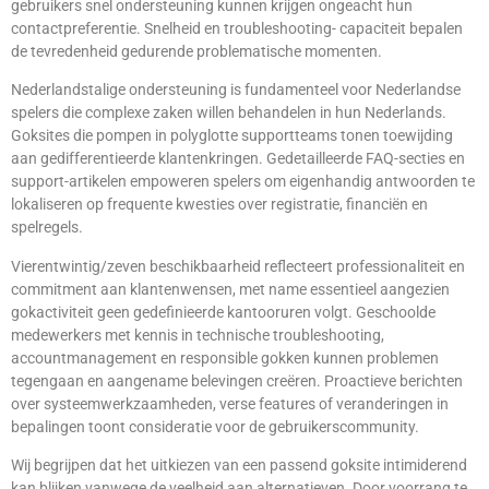
gebruikers snel ondersteuning kunnen krijgen ongeacht hun
contactpreferentie. Snelheid en troubleshooting- capaciteit bepalen
de tevredenheid gedurende problematische momenten.
Nederlandstalige ondersteuning is fundamenteel voor Nederlandse
spelers die complexe zaken willen behandelen in hun Nederlands.
Goksites die pompen in polyglotte supportteams tonen toewijding
aan gedifferentieerde klantenkringen. Gedetailleerde FAQ-secties en
support-artikelen empoweren spelers om eigenhandig antwoorden te
lokaliseren op frequente kwesties over registratie, financiën en
spelregels.
Vierentwintig/zeven beschikbaarheid reflecteert professionaliteit en
commitment aan klantenwensen, met name essentieel aangezien
gokactiviteit geen gedefinieerde kantooruren volgt. Geschoolde
medewerkers met kennis in technische troubleshooting,
accountmanagement en responsible gokken kunnen problemen
tegengaan en aangename belevingen creëren. Proactieve berichten
over systeemwerkzaamheden, verse features of veranderingen in
bepalingen toont consideratie voor de gebruikerscommunity.
Wij begrijpen dat het uitkiezen van een passend goksite intimiderend
kan blijken vanwege de veelheid aan alternatieven. Door voorrang te