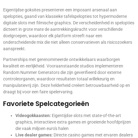
Eigentijdse goksites presenteren een imposant arsenaal aan
spelopties, gaand van klassieke tafelspelopties tot hypermoderne
digitale slots met filmische graphics. De verscheidenheid in spelopties
dicteert in grote mate de aantrekkingskracht voor verschillende
doelgroepen, waardoor elk platform streeft naar een
onderscheidende mix die niet alleen conservatieven als risicozoekers
aanspreekt.
Partnerships met gerenommeerde ontwikkelaars waarborgen
kwaliteit en eerlijkheid. Vooraanstaande studios implementeren
Random Nummer Generators die zijn geverifieerd door externe
controleorganen, waardoor resultaten totaal willekeurig en
manipulatievrij zijn. Deze helderheid creëert betrouwbaarheid op en
draagt bij voor een faire spelervaring.
Favoriete Spelcategorieën
Videogokkaasten:
Eigentijdse slots met state-of-the-art
graphics, interactieve extra games en groeiende hoofdprijzen
die vaak miljoen euro's halen
Live dealer games:
Directe casino games met ervaren dealers