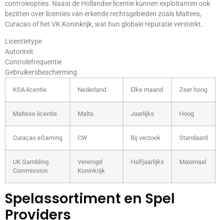
controleopties. Naast de Hollandse licentie kunnen exploitanten ook
bezitten over licenties van erkende rechtsgebieden zoals Maltees,
Curacao of het VK Koninkrijk, wat hun globale reputatie versterkt.
Licentietype
Autoriteit
Controlefrequentie
Gebruikersbescherming
KSA-licentie
Nederland
Elke maand
Zeer hoog
Maltese licentie
Malta
Jaarlijks
Hoog
Curaçao eGaming
CW
Bij verzoek
Standaard
UK Gambling
Verenigd
Halfjaarlijks
Maximaal
Commission
Koninkrijk
Spelassortiment en Spel
Providers