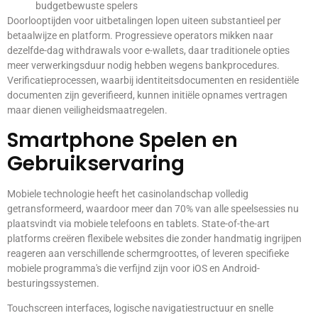
budgetbewuste spelers
Doorlooptijden voor uitbetalingen lopen uiteen substantieel per
betaalwijze en platform. Progressieve operators mikken naar
dezelfde-dag withdrawals voor e-wallets, daar traditionele opties
meer verwerkingsduur nodig hebben wegens bankprocedures.
Verificatieprocessen, waarbij identiteitsdocumenten en residentiële
documenten zijn geverifieerd, kunnen initiële opnames vertragen
maar dienen veiligheidsmaatregelen.
Smartphone Spelen en
Gebruikservaring
Mobiele technologie heeft het casinolandschap volledig
getransformeerd, waardoor meer dan 70% van alle speelsessies nu
plaatsvindt via mobiele telefoons en tablets. State-of-the-art
platforms creëren flexibele websites die zonder handmatig ingrijpen
reageren aan verschillende schermgroottes, of leveren specifieke
mobiele programma's die verfijnd zijn voor iOS en Android-
besturingssystemen.
Touchscreen interfaces, logische navigatiestructuur en snelle