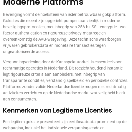
Moderne Platforms
Beveiliging vormt de hoeksteen van ieder betrouwbaar gokplatform.
Goksites die recent zijn opgericht pompen aanzienlijk in moderne
beveiligingsprotocollen, met inbegrip van 256-bit SSL-encryptie, two-
factor authentication en rigoureuze privacy-maatregelen
overeenkomstig de AVG-wetgeving. Deze technische waarborgen
vrijwaren gebruikersdata en monetaire transacties tegen
ongeautoriseerde access.
Vergunningverlening door de Kansspelautoriteit is essentieel voor
rechtmatige operaties in Nederland. Dit toezichthoudend instantie
legt rigoureuze criteria aan aanbieders, met inbegrip van
transparante condities, verstandig spelbeleid en periodieke controles.
Platforms zonder valide Nederlandse licentie mogen niet rechtmatig
activiteiten verrichten op de Nederlandse markt, wat veiligheid biedt
aan consumenten.
Kenmerken van Legitieme Licenties
Een legitiem goksite presenteert zijn certificaatdata prominent op de
webpagina, inclusief het individuele vergunningscode en