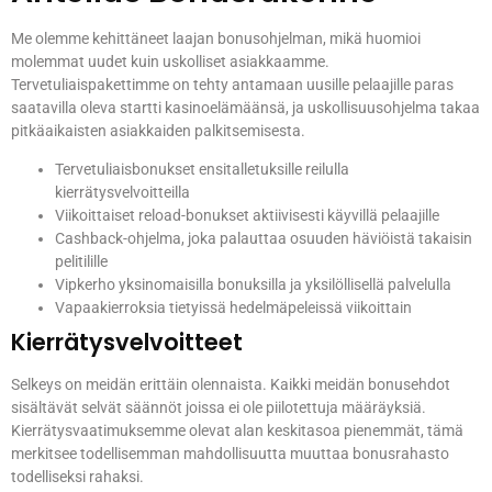
Me olemme kehittäneet laajan bonusohjelman, mikä huomioi
molemmat uudet kuin uskolliset asiakkaamme.
Tervetuliaispakettimme on tehty antamaan uusille pelaajille paras
saatavilla oleva startti kasinoelämäänsä, ja uskollisuusohjelma takaa
pitkäaikaisten asiakkaiden palkitsemisesta.
Tervetuliaisbonukset ensitalletuksille reilulla
kierrätysvelvoitteilla
Viikoittaiset reload-bonukset aktiivisesti käyvillä pelaajille
Cashback-ohjelma, joka palauttaa osuuden häviöistä takaisin
pelitilille
Vipkerho yksinomaisilla bonuksilla ja yksilöllisellä palvelulla
Vapaakierroksia tietyissä hedelmäpeleissä viikoittain
Kierrätysvelvoitteet
Selkeys on meidän erittäin olennaista. Kaikki meidän bonusehdot
sisältävät selvät säännöt joissa ei ole piilotettuja määräyksiä.
Kierrätysvaatimuksemme olevat alan keskitasoa pienemmät, tämä
merkitsee todellisemman mahdollisuutta muuttaa bonusrahasto
todelliseksi rahaksi.