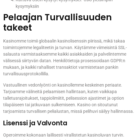
kysymyksiin
Pelaajan Turvallisuuden
takeet
Kasinomme toimii globaalin kasinolisenssin piirissä, mikä takaa
toimintojemme legaliteetin ja turvan. Käytämme viimeisintä SSL-
salausta varmistaaksemme kaikki asiakkaiden ja palvelintemme
välisessä siirtyvän datan. Henkilötietoja prosessoidaan GDPR:n
mukaan, ja kaikki rahalliset transaktiot varmistetaan pankin
turvallisuusprotokollilla.
Vastuullinen vedonlyönti on kasinollemme keskeinen periaate.
Tarjoamme välineitä pelaamisen hallintaan, kuten vaikkapa
talletusrajoitukset, tappiolimiitit, pelisession ajastimet ja option
tilapäiseen tai jatkuvaan sulkemiseen. Kasino on sitoutunut
tarjoamista turvallisen pelialustan, missä pelihuvi säilyy hallinnassa.
Lisenssi ja Valvonta
Operoimme kokonaan laillisesti virallistetun kasinoluvan turvin.