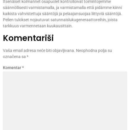
Itsenäiset kolmannet osapuolet kontrolloivat toimintojemme
säännöllisesti varmistamalla, ja varmistamalla että pidämme kiinni
kaikista vahvistettuja sääntöjä ja pelaajansuojaa liittyviä sääntöjä.
Pelien tulokset nojautuvat satunnaislukugeneraattoreihin, joista
tarkkuus varmennetaan kuukausittain.
Komentariši
Vaša email adresa neće biti objavljivana.
Neophodna polja su
označena sa
*
Komentar
*