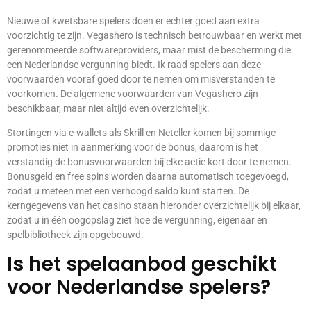
Nieuwe of kwetsbare spelers doen er echter goed aan extra
voorzichtig te zijn. Vegashero is technisch betrouwbaar en werkt met
gerenommeerde softwareproviders, maar mist de bescherming die
een Nederlandse vergunning biedt. Ik raad spelers aan deze
voorwaarden vooraf goed door te nemen om misverstanden te
voorkomen. De algemene voorwaarden van Vegashero zijn
beschikbaar, maar niet altijd even overzichtelijk.
Stortingen via e-wallets als Skrill en Neteller komen bij sommige
promoties niet in aanmerking voor de bonus, daarom is het
verstandig de bonusvoorwaarden bij elke actie kort door te nemen.
Bonusgeld en free spins worden daarna automatisch toegevoegd,
zodat u meteen met een verhoogd saldo kunt starten. De
kerngegevens van het casino staan hieronder overzichtelijk bij elkaar,
zodat u in één oogopslag ziet hoe de vergunning, eigenaar en
spelbibliotheek zijn opgebouwd.
Is het spelaanbod geschikt
voor Nederlandse spelers?