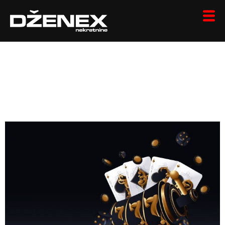
Užsienio Kazino: Kodėl
Užsienio Platformos
Traukia Šalies Žaidėjus