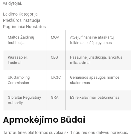
valdytojai.
Leidimo Kategorija
Priežiūros institucija
Pagrindiniai Nuostatos
Maltos Žaidimų
MGA
Atvejų finansinė ataskaitų
Institucija
teikimas, lošėjų gynimas
Kiurasao el.
CEG
Pasaulinė jurisdikcija, lankstūs
Lošimai
reikalavimai
UK Gambling
UKGC
Geriausios apsaugos normos,
Commission
skaidrumas
Gibraltar Regulatory
GRA
ES reikalavimai, patikimumas
Authority
Apmokėjimo Būdai
Tarptautinės platformos suvokia skirtingų regionų dalyvių poreikius,