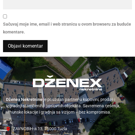
Sačuvaj moje ime, email i web stranicu u ovom browseru za buduće
komentare.
Dženex Nekretnine
je pouzdan partner u kupovini, prodaji i
izgradnji stambenih i poslovnih objekata. Savremena rješenja,
vrhunske lokacije i gradnja sa vizijom – bez kompromisa.
ZAVNOBiH-a 13, 75000 Tuzla