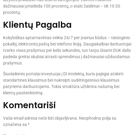
dažniausiai prisideda 100 procentų, o stalo žaidimai – tik 10-20
procentų.
Klientų Pagalba
Kokybiškas aptarnavimas veikia 24/7 per įvairius būdus – tiesioginio
pokalbį, elektroninį paštą bei telefono liniją. Daugiakalbiai darbuotojai
tvarko visas prašymus per kelis sekundes, tuo tarpu išsami DUK dalis
padeda greitai skubiai atrasti sprendimus į dažniausiai užduodamus
prašymus.
Šiuolaikinės portalai investuoja į DI intelektą, kuris pajėgia atskirti
standartines klausimus bei nukreipti sudėtingesnius klausimus
patyriems darbuotojams. Tokia struktūra užtikrina našumą bei
klientų pasitenkinimą.
Komentariši
Vaša email adresa neće biti objavljivana.
Neophodna polja su
označena sa
*