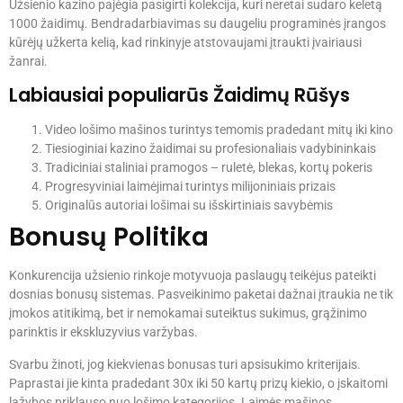
Užsienio kazino pajėgia pasigirti kolekcija, kuri neretai sudaro keletą
1000 žaidimų. Bendradarbiavimas su daugeliu programinės įrangos
kūrėjų užkerta kelią, kad rinkinyje atstovaujami įtraukti įvairiausi
žanrai.
Labiausiai populiarūs Žaidimų Rūšys
Video lošimo mašinos turintys temomis pradedant mitų iki kino
Tiesioginiai kazino žaidimai su profesionaliais vadybininkais
Tradiciniai staliniai pramogos – ruletė, blekas, kortų pokeris
Progresyviniai laimėjimai turintys milijoniniais prizais
Originalūs autoriai lošimai su išskirtiniais savybėmis
Bonusų Politika
Konkurencija užsienio rinkoje motyvuoja paslaugų teikėjus pateikti
dosnias bonusų sistemas. Pasveikinimo paketai dažnai įtraukia ne tik
įmokos atitikimą, bet ir nemokamai suteiktus sukimus, grąžinimo
parinktis ir ekskluzyvius varžybas.
Svarbu žinoti, jog kiekvienas bonusas turi apsisukimo kriterijais.
Paprastai jie kinta pradedant 30x iki 50 kartų prizų kiekio, o įskaitomi
lažybos priklauso nuo lošimo kategorijos. Laimės mašinos