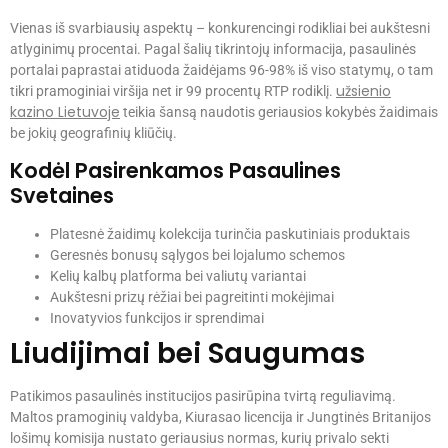
Vienas iš svarbiausių aspektų – konkurencingi rodikliai bei aukštesni
atlyginimų procentai. Pagal šalių tikrintojų informacija, pasaulinės
portalai paprastai atiduoda žaidėjams 96-98% iš viso statymų, o tam
užsienio
tikri pramoginiai viršija net ir 99 procentų RTP rodiklį.
kazino Lietuvoje
teikia šansą naudotis geriausios kokybės žaidimais
be jokių geografinių kliūčių.
Kodėl Pasirenkamos Pasaulines
Svetaines
Platesnė žaidimų kolekcija turinčia paskutiniais produktais
Geresnės bonusų sąlygos bei lojalumo schemos
Kelių kalbų platforma bei valiutų variantai
Aukštesni prizų rėžiai bei pagreitinti mokėjimai
Inovatyvios funkcijos ir sprendimai
Liudijimai bei Saugumas
Patikimos pasaulinės institucijos pasirūpina tvirtą reguliavimą.
Maltos pramoginių valdyba, Kiurasao licencija ir Jungtinės Britanijos
lošimų komisija nustato geriausius normas, kurių privalo sekti