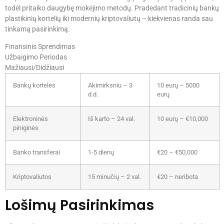
todėl pritaiko daugybę mokėjimo metodų. Pradedant tradicinių bankų
plastikinių kortelių iki modernių kriptovaliutų – kiekvienas randa sau
tinkamą pasirinkimą.
Finansinis Sprendimas
Užbaigimo Periodas
Mažiausi/Didžiausi
Bankų kortelės
Akimirksniu – 3
10 eurų – 5000
d.d.
eurų
Elektroninės
Iš karto – 24 val.
10 eurų – €10,000
piniginės
Banko transferai
1-5 dienų
€20 – €50,000
Kriptovaliutos
15 minučių – 2 val.
€20 – neribota
Lošimų Pasirinkimas