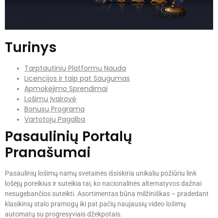
Turinys
Tarptautinių Platformų Nauda
Licencijos ir taip pat Saugumas
Apmokėjimo Sprendimai
Lošimų Įvairovė
Bonusų Programa
Vartotojų Pagalba
Pasaulinių Portalų
Pranašumai
Pasaulinių lošimų namų svetainės išsiskiria unikaliu požiūriu link
lošėjų poreikius ir suteikia tai, ko nacionalinės alternatyvos dažnai
nesugebančios suteikti. Asortimentas būna milžiniškas – pradedant
klasikinių stalo pramogų iki pat pačių naujausių video lošimų
automatų su progresyviais džekpotais.