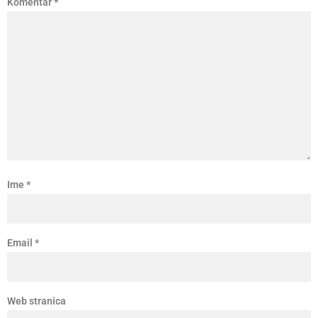
Komentar
*
Ime
*
Email
*
Web stranica