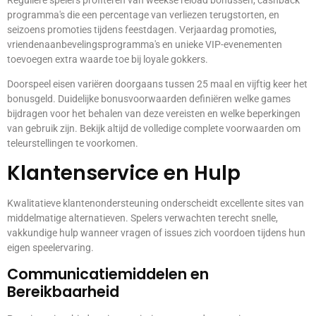
programma's die een percentage van verliezen terugstorten, en
seizoens promoties tijdens feestdagen. Verjaardag promoties,
vriendenaanbevelingsprogramma's en unieke VIP-evenementen
toevoegen extra waarde toe bij loyale gokkers.
Doorspeel eisen variëren doorgaans tussen 25 maal en vijftig keer het
bonusgeld. Duidelijke bonusvoorwaarden definiëren welke games
bijdragen voor het behalen van deze vereisten en welke beperkingen
van gebruik zijn. Bekijk altijd de volledige complete voorwaarden om
teleurstellingen te voorkomen.
Klantenservice en Hulp
Kwalitatieve klantenondersteuning onderscheidt excellente sites van
middelmatige alternatieven. Spelers verwachten terecht snelle,
vakkundige hulp wanneer vragen of issues zich voordoen tijdens hun
eigen speelervaring.
Communicatiemiddelen en
Bereikbaarheid