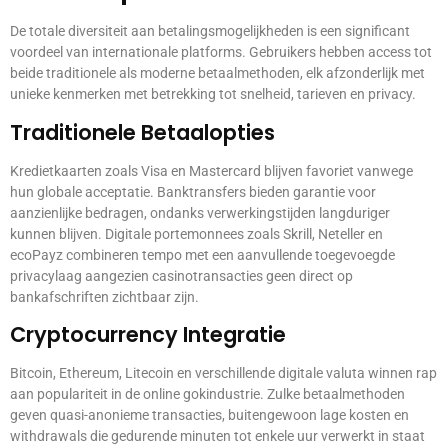
De totale diversiteit aan betalingsmogelijkheden is een significant
voordeel van internationale platforms. Gebruikers hebben access tot
beide traditionele als moderne betaalmethoden, elk afzonderlijk met
unieke kenmerken met betrekking tot snelheid, tarieven en privacy.
Traditionele Betaalopties
Kredietkaarten zoals Visa en Mastercard blijven favoriet vanwege
hun globale acceptatie. Banktransfers bieden garantie voor
aanzienlijke bedragen, ondanks verwerkingstijden langduriger
kunnen blijven. Digitale portemonnees zoals Skrill, Neteller en
ecoPayz combineren tempo met een aanvullende toegevoegde
privacylaag aangezien casinotransacties geen direct op
bankafschriften zichtbaar zijn.
Cryptocurrency Integratie
Bitcoin, Ethereum, Litecoin en verschillende digitale valuta winnen rap
aan populariteit in de online gokindustrie. Zulke betaalmethoden
geven quasi-anonieme transacties, buitengewoon lage kosten en
withdrawals die gedurende minuten tot enkele uur verwerkt in staat