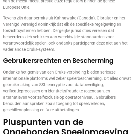
van de meest meest prestigieuze regulators binnen de gehele
Europese Unie.
Tevens zijn daar permits uit Kahnawake (Canada), Gibraltar en het
Verenigd Verenigd Koninkrijk dat elk de specifieke regelgeving en
toezichtsystemen hebben. Dergelijke jurisdicties vereisen dat
beheerders zich schikken aan wereldwijde standaarden voor
verantwoordelijk spelen, ook ondanks participeren deze niet aan het
vaderlandse Cruks-systeem.
Gebruikersrechten en Bescherming
Ondanks het gemis van een Cruks-verbinding bieden serieuze
internationale platforms wel zeker spelerbescherming. Dit alles omvat
gebruikmaking van SSL-encryptie voor databeveiliging,
verificatieprocessen om identiteitsfraude te tegengaan, en
alternatieven voor zelfexclusie op operatorniveau. Gebruikers
behouden aanspraken zoals toegang tot speelverleden,
geschillenoplossing en faire uitbetalingen.
Pluspunten van de
Ongebonden Speelomgeving