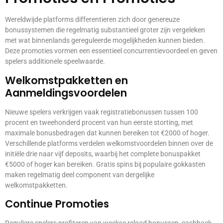
Wereldwijde platforms differentieren zich door genereuze
bonussystemen die regelmatig substantieel groter zijn vergeleken
met wat binnenlands gereguleerde mogelijkheden kunnen bieden.
Deze promoties vormen een essentieel concurrentievoordeel en geven
spelers additionele speelwaarde.
Welkomstpakketten en
Aanmeldingsvoordelen
Nieuwe spelers verkrijgen vaak registratiebonussen tussen 100
procent en tweehonderd procent van hun eerste storting, met
maximale bonusbedragen dat kunnen bereiken tot €2000 of hoger.
Verschillende platforms verdelen welkomstvoordelen binnen over de
initiële drie naar vijf deposits, waarbij het complete bonuspakket
€5000 of hoger kan bereiken. Gratis spins bij populaire gokkasten
maken regelmatig deel component van dergelijke
welkomstpakketten.
Continue Promoties
Reguliere spelers profiteren van weekse reload bonussen, cashback