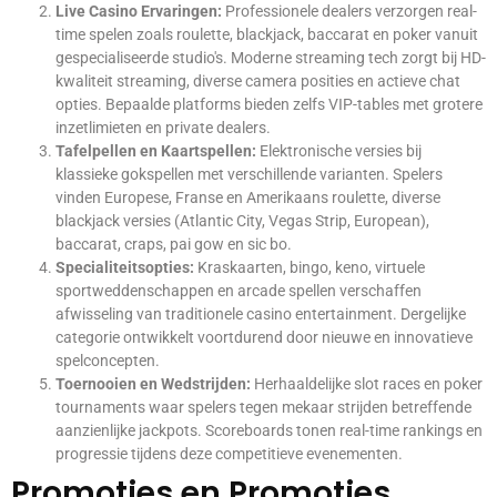
Live Casino Ervaringen:
Professionele dealers verzorgen real-
time spelen zoals roulette, blackjack, baccarat en poker vanuit
gespecialiseerde studio's. Moderne streaming tech zorgt bij HD-
kwaliteit streaming, diverse camera posities en actieve chat
opties. Bepaalde platforms bieden zelfs VIP-tables met grotere
inzetlimieten en private dealers.
Tafelpellen en Kaartspellen:
Elektronische versies bij
klassieke gokspellen met verschillende varianten. Spelers
vinden Europese, Franse en Amerikaans roulette, diverse
blackjack versies (Atlantic City, Vegas Strip, European),
baccarat, craps, pai gow en sic bo.
Specialiteitsopties:
Kraskaarten, bingo, keno, virtuele
sportweddenschappen en arcade spellen verschaffen
afwisseling van traditionele casino entertainment. Dergelijke
categorie ontwikkelt voortdurend door nieuwe en innovatieve
spelconcepten.
Toernooien en Wedstrijden:
Herhaaldelijke slot races en poker
tournaments waar spelers tegen mekaar strijden betreffende
aanzienlijke jackpots. Scoreboards tonen real-time rankings en
progressie tijdens deze competitieve evenementen.
Promoties en Promoties