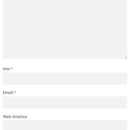
Ime
*
Email
*
Web stranica