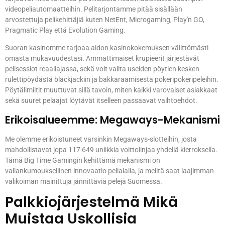
videopeliautomaatteihin. Pelitarjontamme pitää sisällään
arvostettuja pelikehittäjiä kuten NetEnt, Microgaming, Play'n GO,
Pragmatic Play että Evolution Gaming.
Suoran kasinomme tarjoaa aidon kasinokokemuksen välittömästi
omasta mukavuudestasi. Ammattimaiset krupieerit järjestävät
pelisessiot reaaliajassa, sekä voit valita useiden pöytien kesken
rulettipöydästä blackjackiin ja bakkaraamisesta pokeripokeripeleihin.
Pöytälimiitit muuttuvat sillä tavoin, miten kaikki varovaiset asiakkaat
sekä suuret pelaajat löytävät itselleen passaavat vaihtoehdot.
Erikoisalueemme: Megaways-Mekanismi
Me olemme erikoistuneet varsinkin Megaways-slotteihin, josta
mahdollistavat jopa 117 649 uniikkia voittolinjaa yhdellä kierroksella.
Tämä Big Time Gamingin kehittämä mekanismi on
vallankumouksellinen innovaatio pelialalla, ja meiltä saat laajimman
valikoiman mainittuja jännittäviä pelejä Suomessa.
Palkkiojärjestelmä Mikä
Muistaa Uskollisia