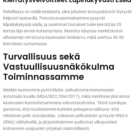
Rehellisyys on meille keskeistä, siksi jokainen bonussäännöt löytyvät
helposti saatavilla. Panostusvaatimuksemme pysyvät
kilpailukykyisiä alalla, ja useimmat bonukset tulee kierrättää 35
kertaa läpi ennen kotiuttamista. Mainittu edustaa merkittävästi
alhaisempi verrattuna kasinoalan keskiarvo, mikä asettuu 40-50
kierroksen tuntumassa.
Turvallisuus sekä
Vastuullisuusnäkökulma
Toiminnassamme
Meidän kasinomme pyörii Malta- pelivalvontaviranomaisen
antamalla luvalla (MGA/B2C/394/2017), mikä merkitsee yksi ainoa
kasinoalan kunnioitetuimmista valvontatahoista. Tämä toimilupa
garantoii, että noudatamme korkeita pelaajaturvallisuus- että
rehelisten pelin standardeja. Jokainen pelitulokset syntyvät RNG:n
(RNG) välityksellä, ja järjestelmämme auditoivat ulkopuoliset
kolmannen osapuolen yritykset säännöllisesti.