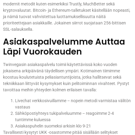
modernit metodit kuten esimerkiksi Trustly, MuchBetter sekä
kryptovaluutat. Bitcoin- ja Ethereum-talletukset käsitellään nopeasti,
ja nämä tuovat vahvistettua luottamuksellisuutta näitä
prioriteettejaan asiakkaille. Jokainen siirrot suojataan 256-bittisen
SSL-salauksella.
Asiakaspalvelumme Auttaa
Läpi Vuorokauden
Twinvegasin asiakaspalvelu toimii käytettävissä koko vuoden
jokaisena arkipäivänä täydellisen ympäri. Kotimainen tiimimme
koostuu koulutetuista peliasiantuntijoista, jotka hallitsevat sekä
tekniikkaan liittyvät kysymykset kuin pelitoiminnan vivahteet. Pystyt
tavoittaa meihin yhteyden kolmen erilaisen tavalla:
Livechat verkkosivuillamme – nopein metodi varmistaa välitön
vastaus
Sähköpostiyhteys tukipalveluumme – reagoimme 2-4
tuntimme kuluessa
Asiakaspuhelin suomeksi arkisin klo 9-21
Tavallisesti kysytyt UKK -osastomme pitää sisällään selitykset