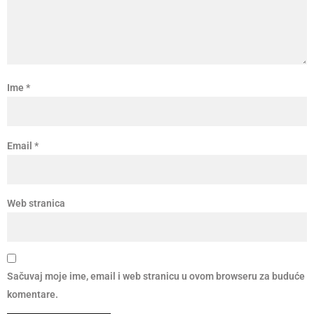
Ime
*
Email
*
Web stranica
Sačuvaj moje ime, email i web stranicu u ovom browseru za buduće
komentare.