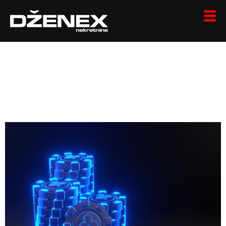
Tutoriel Exhaustif sur
les Casinos en Ligne
Mondiaux