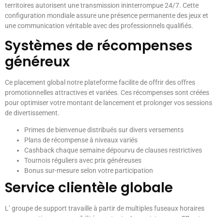
territoires autorisent une transmission ininterrompue 24/7. Cette
configuration mondiale assure une présence permanente des jeux et
une communication véritable avec des professionnels qualifiés.
Systèmes de récompenses
généreux
Ce placement global notre plateforme facilite de offrir des offres
promotionnelles attractives et variées. Ces récompenses sont créées
pour optimiser votre montant de lancement et prolonger vos sessions
de divertissement.
Primes de bienvenue distribués sur divers versements
Plans de récompense à niveaux variés
Cashback chaque semaine dépourvu de clauses restrictives
Tournois réguliers avec prix généreuses
Bonus sur-mesure selon votre participation
Service clientèle globale
L’ groupe de support travaille à partir de multiples fuseaux horaires