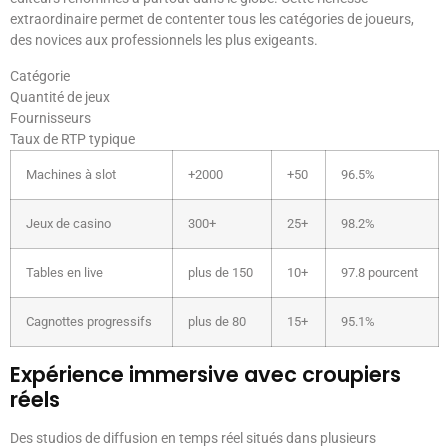
extraordinaire permet de contenter tous les catégories de joueurs,
des novices aux professionnels les plus exigeants.
Catégorie
Quantité de jeux
Fournisseurs
Taux de RTP typique
Machines à slot
+2000
+50
96.5%
Jeux de casino
300+
25+
98.2%
Tables en live
plus de 150
10+
97.8 pourcent
Cagnottes progressifs
plus de 80
15+
95.1%
Expérience immersive avec croupiers
réels
Des studios de diffusion en temps réel situés dans plusieurs