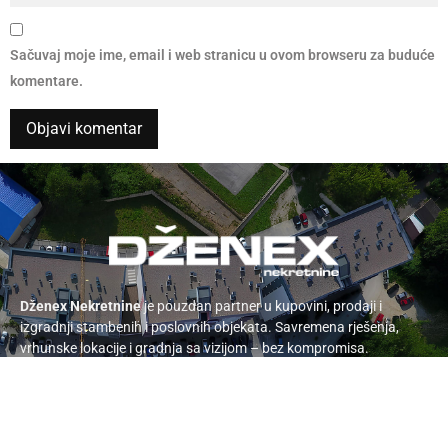
Sačuvaj moje ime, email i web stranicu u ovom browseru za buduće
komentare.
Dženex Nekretnine
je pouzdan partner u kupovini, prodaji i
izgradnji stambenih i poslovnih objekata. Savremena rješenja,
vrhunske lokacije i gradnja sa vizijom – bez kompromisa.
ZAVNOBiH-a 13, 75000 Tuzla
nekretnine@dzenex.ba