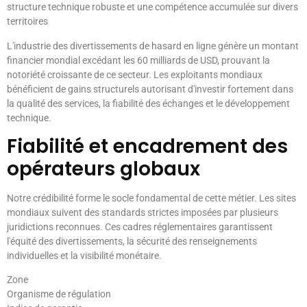
structure technique robuste et une compétence accumulée sur divers
territoires
L'industrie des divertissements de hasard en ligne génère un montant
financier mondial excédant les 60 milliards de USD, prouvant la
notoriété croissante de ce secteur. Les exploitants mondiaux
bénéficient de gains structurels autorisant d'investir fortement dans
la qualité des services, la fiabilité des échanges et le développement
technique.
Fiabilité et encadrement des
opérateurs globaux
Notre crédibilité forme le socle fondamental de cette métier. Les sites
mondiaux suivent des standards strictes imposées par plusieurs
juridictions reconnues. Ces cadres réglementaires garantissent
l'équité des divertissements, la sécurité des renseignements
individuelles et la visibilité monétaire.
Zone
Organisme de régulation