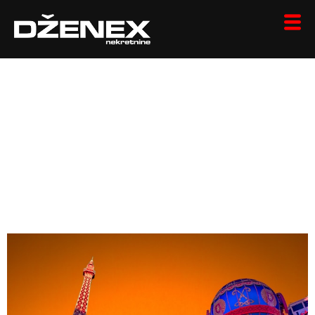
Toucan Casino – Din
Fullständiga Guide för
Underhållande Spel
och Förmånliga
Erbjudanden