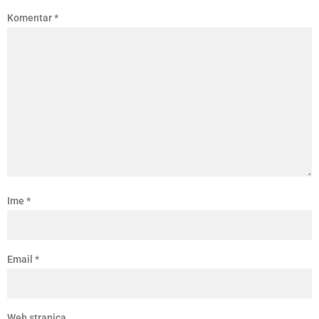
Komentar
*
Ime
*
Email
*
Web stranica