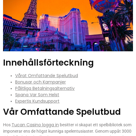
Innehållsförteckning
Vårat Omfattande Spelutbud
Bonusar och Kampanjer
Pålitliga Betalningsalternativ
Spana Var Som Helst
Expertis Kundsupport
Vår Omfattande Spelutbud
Tucan Casino logga in
Hos
besitter vi skapat ett spelbibliotek som
imponerar ens de högst kunniga spelentusiaster. Genom uppåt 3000