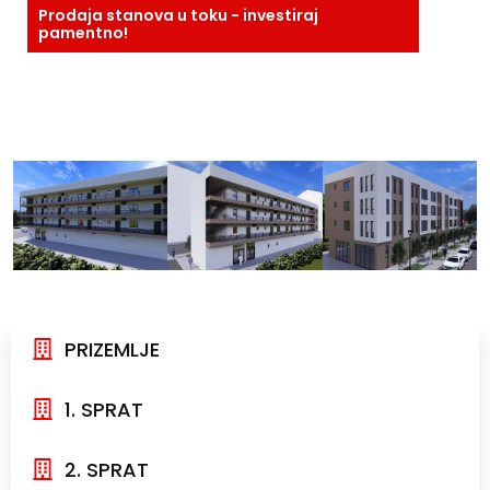
Prodaja stanova u toku - investiraj
pamentno!
Prizemlje + 3 sprata
15 funkcionalnih stanova
Kvadrature stanova:
od 43 m² do 63 m²
PRIZEMLJE
1. SPRAT
2. SPRAT