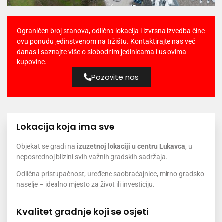
Ograničen broj stanova, odlična lokacija i izvrsna izvedba čine
ovu ponudu jedinstvenom na tržištu. Kontaktirajte nas već
danas i saznajte više o slobodnim jedinicama i uslovima
kupovine.
Pozovite nas
Lokacija koja ima sve
Objekat se gradi na
izuzetnoj lokaciji u centru Lukavca
, u
neposrednoj blizini svih važnih gradskih sadržaja.
Odlična pristupačnost, uređene saobraćajnice, mirno gradsko
naselje – idealno mjesto za život ili investiciju.
Kvalitet gradnje koji se osjeti