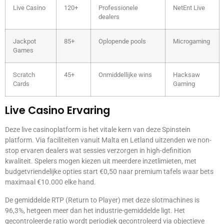
Live Casino
120+
Professionele
NetEnt Live
dealers
Jackpot
85+
Oplopende pools
Microgaming
Games
Scratch
45+
Onmiddellijke wins
Hacksaw
Cards
Gaming
Live Casino Ervaring
Deze live casinoplatform is het vitale kern van deze Spinstein
platform. Via faciliteiten vanuit Malta en Letland uitzenden we non-
stop ervaren dealers wat sessies verzorgen in high-definition
kwaliteit. Spelers mogen kiezen uit meerdere inzetlimieten, met
budgetvriendelijke opties start €0,50 naar premium tafels waar bets
maximaal €10.000 elke hand.
De gemiddelde RTP (Return to Player) met deze slotmachines is
96,3%, hetgeen meer dan het industrie-gemiddelde ligt. Het
gecontroleerde ratio wordt periodiek gecontroleerd via objectieve