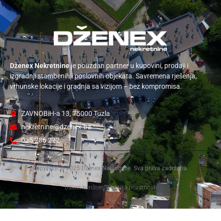
Dženex Nekretnine
je pouzdan partner u kupovini, prodaji i
izgradnji stambenih i poslovnih objekata. Savremena rješenja,
vrhunske lokacije i gradnja sa vizijom – bez kompromisa.
ZAVNOBiH-a 13, 75000 Tuzla
nekretnine@dzenex.ba
035 286 222
Copyright © 2025 Dženex Nekretnine. Sva prava zadržana.
Uslovi korištenja
Politika privatnosti