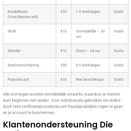
Kredietkaart
€20
1-3 werkdagen
Gratis
(Visa/Mastercard)
Skrill
€10
Onmiddellijk – 24
Gratis
uur
Neteller
€10
Direct – 24 uur
Gratis
Bankoverschrijving
€50
3-5 werkdagen
Gratis
Paysafecard
€10
Niet beschikbaar
Gratis
Alle stortingen worden onmiddellijk verwerkt, waardoor je meteen
kunt beginnen met spelen. Voor withdrawals gebruiken we strikte
doch faire verificatieprocedures om fraudepraktijken tegen te gaan
en je account te beschermen.
Klantenondersteuning Die