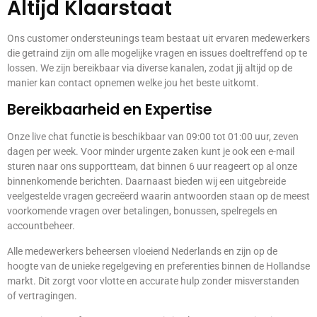
Altijd Klaarstaat
Ons customer ondersteunings team bestaat uit ervaren medewerkers
die getraind zijn om alle mogelijke vragen en issues doeltreffend op te
lossen. We zijn bereikbaar via diverse kanalen, zodat jij altijd op de
manier kan contact opnemen welke jou het beste uitkomt.
Bereikbaarheid en Expertise
Onze live chat functie is beschikbaar van 09:00 tot 01:00 uur, zeven
dagen per week. Voor minder urgente zaken kunt je ook een e-mail
sturen naar ons supportteam, dat binnen 6 uur reageert op al onze
binnenkomende berichten. Daarnaast bieden wij een uitgebreide
veelgestelde vragen gecreëerd waarin antwoorden staan op de meest
voorkomende vragen over betalingen, bonussen, spelregels en
accountbeheer.
Alle medewerkers beheersen vloeiend Nederlands en zijn op de
hoogte van de unieke regelgeving en preferenties binnen de Hollandse
markt. Dit zorgt voor vlotte en accurate hulp zonder misverstanden
of vertragingen.