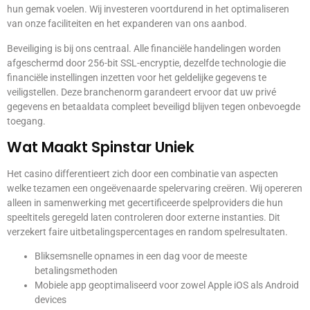
hun gemak voelen. Wij investeren voortdurend in het optimaliseren
van onze faciliteiten en het expanderen van ons aanbod.
Beveiliging is bij ons centraal. Alle financiële handelingen worden
afgeschermd door 256-bit SSL-encryptie, dezelfde technologie die
financiële instellingen inzetten voor het geldelijke gegevens te
veiligstellen. Deze branchenorm garandeert ervoor dat uw privé
gegevens en betaaldata compleet beveiligd blijven tegen onbevoegde
toegang.
Wat Maakt Spinstar Uniek
Het casino differentieert zich door een combinatie van aspecten
welke tezamen een ongeëvenaarde spelervaring creëren. Wij opereren
alleen in samenwerking met gecertificeerde spelproviders die hun
speeltitels geregeld laten controleren door externe instanties. Dit
verzekert faire uitbetalingspercentages en random spelresultaten.
Bliksemsnelle opnames in een dag voor de meeste
betalingsmethoden
Mobiele app geoptimaliseerd voor zowel Apple iOS als Android
devices