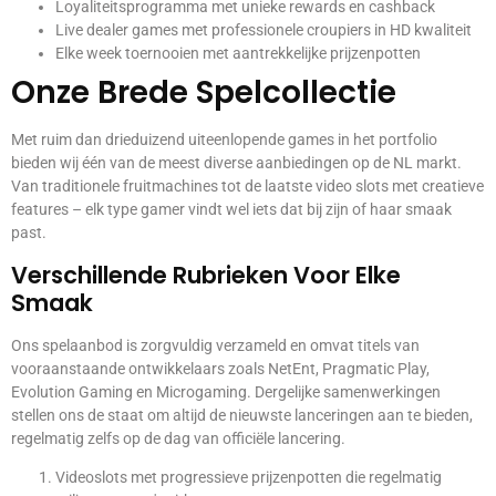
Loyaliteitsprogramma met unieke rewards en cashback
Live dealer games met professionele croupiers in HD kwaliteit
Elke week toernooien met aantrekkelijke prijzenpotten
Onze Brede Spelcollectie
Met ruim dan drieduizend uiteenlopende games in het portfolio
bieden wij één van de meest diverse aanbiedingen op de NL markt.
Van traditionele fruitmachines tot de laatste video slots met creatieve
features – elk type gamer vindt wel iets dat bij zijn of haar smaak
past.
Verschillende Rubrieken Voor Elke
Smaak
Ons spelaanbod is zorgvuldig verzameld en omvat titels van
vooraanstaande ontwikkelaars zoals NetEnt, Pragmatic Play,
Evolution Gaming en Microgaming. Dergelijke samenwerkingen
stellen ons de staat om altijd de nieuwste lanceringen aan te bieden,
regelmatig zelfs op de dag van officiële lancering.
Videoslots met progressieve prijzenpotten die regelmatig