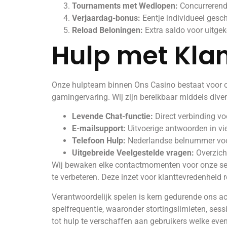
Tournaments met Wedlopen:
Concurrerende
Verjaardag-bonus:
Eentje individueel gesc
Reload Beloningen:
Extra saldo voor uitge
Hulp met Kla
Onze hulpteam binnen Ons Casino bestaat voor opg
gamingervaring. Wij zijn bereikbaar middels diver
Levende Chat-functie:
Direct verbinding v
E-mailsupport:
Uitvoerige antwoorden in vi
Telefoon Hulp:
Nederlandse belnummer voor 
Uitgebreide Veelgestelde vragen:
Overzich
Wij bewaken elke contactmomenten voor onze serv
te verbeteren. Deze inzet voor klanttevredenheid 
Verantwoordelijk spelen is kern gedurende ons ac
spelfrequentie, waaronder stortingslimieten, sess
tot hulp te verschaffen aan gebruikers welke eve