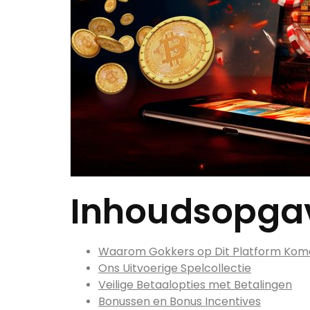
Inhoudsopga
Waarom Gokkers op Dit Platform Kom
Ons Uitvoerige Spelcollectie
Veilige Betaalopties met Betalingen
Bonussen en Bonus Incentives