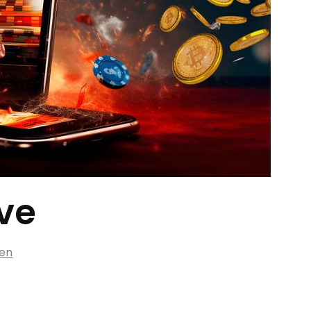
ve
en