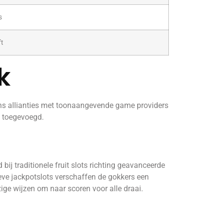
s
ft
k
Ons allianties met toonaangevende game providers
n toegevoegd.
j traditionele fruit slots richting geavanceerde
ieve jackpotslots verschaffen de gokkers een
ge wijzen om naar scoren voor alle draai.