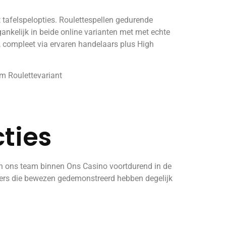
 tafelspelopties. Roulettespellen gedurende
gankelijk in beide online varianten met met echte
y, compleet via ervaren handelaars plus High
em Roulettevariant
ties
en ons team binnen Ons Casino voortdurend in de
ers die bewezen gedemonstreerd hebben degelijk