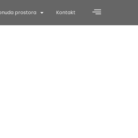
onuda prostora
Kontakt
g omtrent
ent