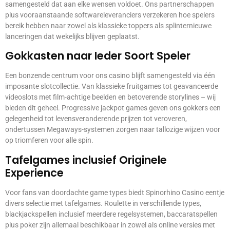
Diversiteit
Ruim drieduizend
Onbegrensde
speltitels
entertainmentopties
voorhanden
Bereikbaarheid
Continu
Assistentie wanneer u
klantenservice
deze noodzakelijk hebt
Onze Uitvoerige Spelcollectie
Bij Ons Platform beschikken we nauwgezet een collectie
samengesteld dat aan elke wensen voldoet. Ons partnerschappen
plus vooraanstaande softwareleveranciers verzekeren hoe spelers
bereik hebben naar zowel als klassieke toppers als splinternieuwe
lanceringen dat wekelijks blijven geplaatst.
Gokkasten naar Ieder Soort Speler
Een bonzende centrum voor ons casino blijft samengesteld via één
imposante slotcollectie. Van klassieke fruitgames tot geavanceerde