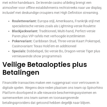
videoslots met film-achtige beelden en betoverende storylines – wij
bieden dit geheel. Progressive jackpot games geven ons gokkers een
gelegenheid tot levensveranderende prijzen tot veroveren,
ondertussen Megaways-systemen zorgen naar tallozige wijzen voor
op triomferen voor alle spin.
Tafelgames inclusief Originele
Experience
Voor fans van doordachte game types biedt Spinorhino Casino eentje
divers selectie met tafelgames. Roulette in verschillende types,
blackjackspellen inclusief meerdere regelsystemen, baccaratspellen
plus poker zijn allemaal beschikbaar in zowel als online versies met
met echte handelaars. De levende casino afdeling brengt een
atmosfeer voor offline establishments rechtstreeks naar uw display,
inclusief met deskundige croupiers met High Definition streaming.
Roulettevariant:
Europa-stijl, Amerikaans, Frankrijk-stijl met
specialistische versies zoals als Lightning-versie Roulette
Blackjackvariant:
Traditioneel, Multi-hand, Perfect-versie
Paren plus VIP-tafels met verhoogde inzetlimieten
Pokervariant:
Caribbean Stud, Three-versie Kaart Pokerspel,