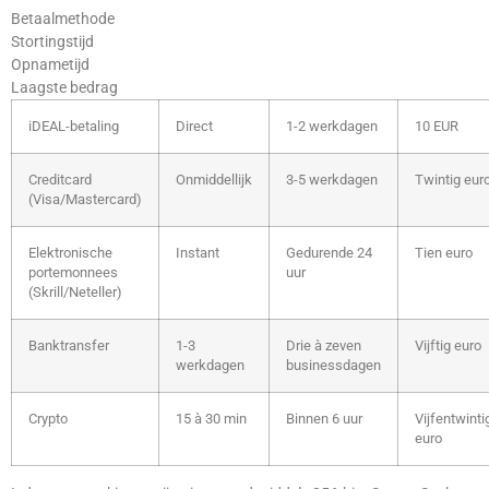
Casinovariant Texas Hold’em en additioneel
Specials:
Dobbelspel, Sic-versie Bo, Dragon-versie Tiger plus
vernieuwende show programma's
Veilige Betaalopties plus
Betalingen
Financiële transacties maken een ruggengraat voor vertrouwen in
digitale spelen. Wegens deze reden plaatsen ons team op Spinorhino
Platform doorlopend in alle nieuwste beschermingssystemen en
samenwerken ons team samen en toonaangevende
betalingsproviders dat getoond hebben degelijk naar blijven.
Betaalmethode
Stortingstijd
Opnametijd
Laagste bedrag
iDEAL-betaling
Direct
1-2 werkdagen
10 EUR
Creditcard
Onmiddellijk
3-5 werkdagen
Twintig eur
(Visa/Mastercard)