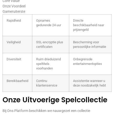
casinoplatform. Onze doelstelling draait om een creëren voor één
omgeving waarop iedere speler eigen persoon op prijs gesteld voelt,
met beschikbaarheid tot moderne techniek met solide platforms die
voldaan doen voor de maximale normen.
De digitale gokindustrie nam toe globaal richting een verwachte
volume van 63,53 mld USD tijdens 2022, en deze tendens zet zich
door inclusief prognoses waardoor de markt verder uitbreiden.
Binnen deze levendige branche stellen we onszelf tot een platform
welke vooruitstrevendheid verenigt plus gebruiksvriendelijkheid. Onze
gebruikers schatten alle helderheid voor ons processen, van
registratie richting uitbetaling.
Core Value
Onze Voordeel
Gameruiterste
Rapidheid
Opnames
Directe
gedurende 24 uur
beschikbaarheid naar
prijzengeld
Veiligheid
SSL-encryptie plus
Bescherming voor
certificaten
persoonlijke informatie