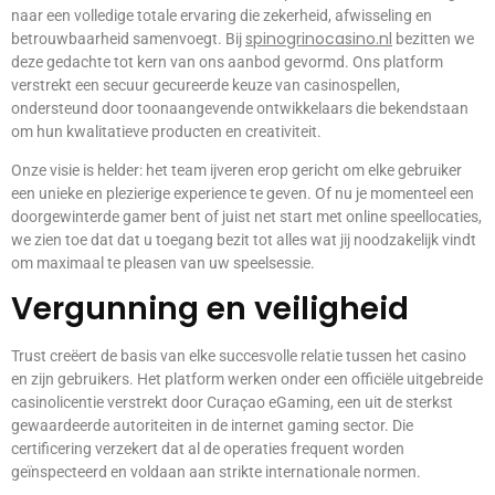
naar een volledige totale ervaring die zekerheid, afwisseling en
spinogrinocasino.nl
betrouwbaarheid samenvoegt. Bij
bezitten we
deze gedachte tot kern van ons aanbod gevormd. Ons platform
verstrekt een secuur gecureerde keuze van casinospellen,
ondersteund door toonaangevende ontwikkelaars die bekendstaan
om hun kwalitatieve producten en creativiteit.
Onze visie is helder: het team ijveren erop gericht om elke gebruiker
een unieke en plezierige experience te geven. Of nu je momenteel een
doorgewinterde gamer bent of juist net start met online speellocaties,
we zien toe dat dat u toegang bezit tot alles wat jij noodzakelijk vindt
om maximaal te pleasen van uw speelsessie.
Vergunning en veiligheid
Trust creëert de basis van elke succesvolle relatie tussen het casino
en zijn gebruikers. Het platform werken onder een officiële uitgebreide
casinolicentie verstrekt door Curaçao eGaming, een uit de sterkst
gewaardeerde autoriteiten in de internet gaming sector. Die
certificering verzekert dat al de operaties frequent worden
geïnspecteerd en voldaan aan strikte internationale normen.