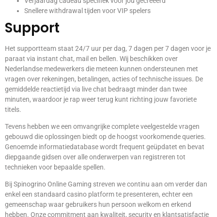
Verjaardag cadeau specifiek voor jou gecreëerd
Snellere withdrawal tijden voor VIP spelers
Support
Het supportteam staat 24/7 uur per dag, 7 dagen per 7 dagen voor je
paraat via instant chat, mail en bellen. Wij beschikken over
Nederlandse medewerkers die meteen kunnen ondersteunen met
vragen over rekeningen, betalingen, acties of technische issues. De
gemiddelde reactietijd via live chat bedraagt minder dan twee
minuten, waardoor je rap weer terug kunt richting jouw favoriete
titels.
Tevens hebben we een omvangrijke complete veelgestelde vragen
gebouwd die oplossingen biedt op de hoogst voorkomende queries.
Genoemde informatiedatabase wordt frequent geüpdatet en bevat
diepgaande gidsen over alle onderwerpen van registreren tot
technieken voor bepaalde spellen.
Bij Spinogrino Online Gaming streven we continu aan om verder dan
enkel een standaard casino platform te presenteren, echter een
gemeenschap waar gebruikers hun persoon welkom en erkend
hebben. Onze commitment aan kwaliteit, security en klantsatisfactie