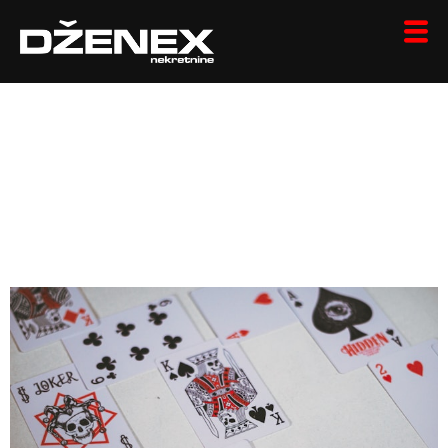
Spinogrino Online
Gaming: Uw Destinatie
voor Premium Digitaal
Speelplezier