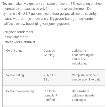
Tevens maken we gebruik van state-of-the-art SSL-codering om heel
monetaire transacties en privé informatie te beschermen. De
systemen zijn 24/7 gecontroleerd door gespecialiseerde security
teams, waardoor je onder een veilig gevoel kunt gamen zonder
twijfels over uw beveiliging van jouw gegevens.
Veiligheidsonderdeel
De Implementatie
Benefit voor Gebruiker
Certificering
Curaçao
Juridische
Gaming
bescherming en
eerlijk spel
verzekering
Versleuteling
256-bit SSL
Complete veiligheid
SSL
van persoonlijke data
Betalingsverwerking
PCI DSS-
Betrouwbare
compliant
geldgerelateerde
certified
betalingen