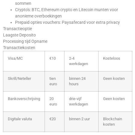
sommen
Crypto's: BTC, Ethereum crypto en Litecoin munten voor
anonieme overboekingen
Prepaid opties vouchers: Paysafecard voor extra privacy
Transactieoptie
Laagste Deposito
Processing tijd Opname
Transactiekosten
Visa/MC
€10
2-4
Kosteloos
werkdagen
Skrill/Neteller
tien
binnen 24
Geen kosten
euro
hours
Bankoverschrijving
20
drie-vijf
Geen kosten
euro
werkdagen
Digitale valuta
€20
binnen 2 uur
Blockchain
kosten