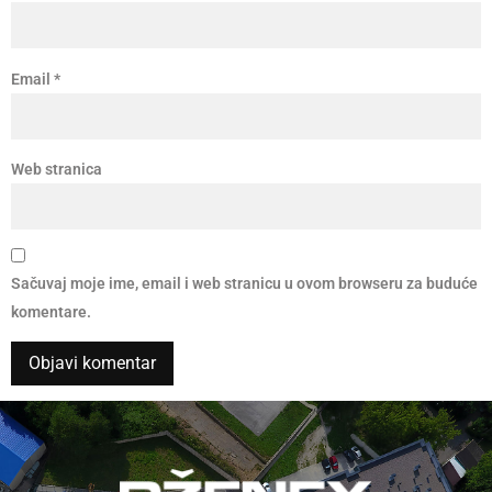
Email
*
Web stranica
Sačuvaj moje ime, email i web stranicu u ovom browseru za buduće
komentare.