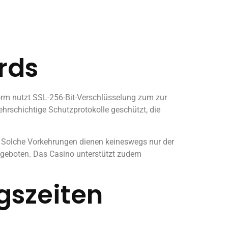
rds
form nutzt SSL-256-Bit-Verschlüsselung zum zur
rschichtige Schutzprotokolle geschützt, die
). Solche Vorkehrungen dienen keineswegs nur der
geboten. Das Casino unterstützt zudem
gszeiten