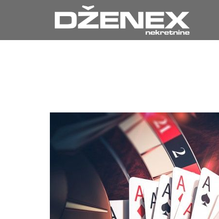
Spielerfa
hervorra