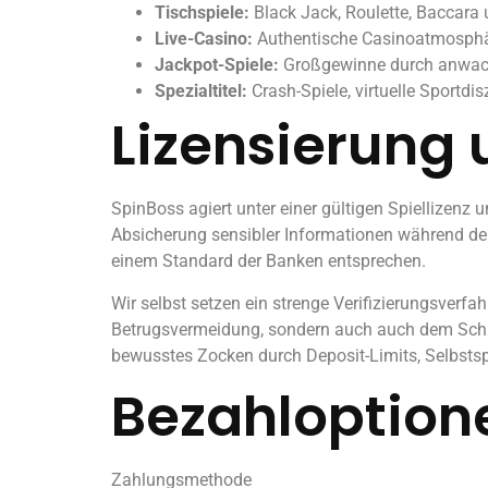
Tischspiele:
Black Jack, Roulette, Baccara 
Live-Casino:
Authentische Casinoatmosphär
Jackpot-Spiele:
Großgewinne durch anwac
Spezialtitel:
Crash-Spiele, virtuelle Sportdi
Lizensierung
SpinBoss agiert unter einer gültigen Spiellizenz
Absicherung sensibler Informationen während der
einem Standard der Banken entsprechen.
Wir selbst setzen ein strenge Verifizierungsver
Betrugsvermeidung, sondern auch auch dem Schu
bewusstes Zocken durch Deposit-Limits, Selbstsp
Bezahloption
Zahlungsmethode