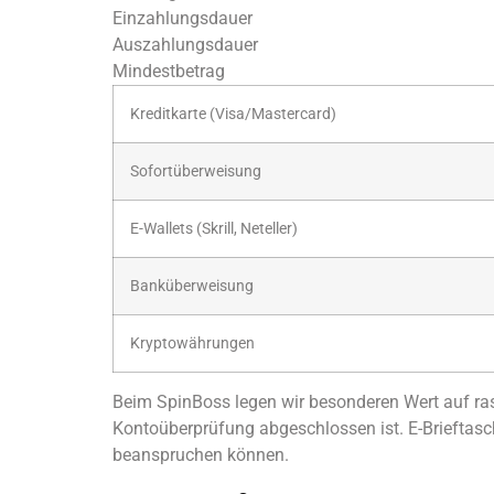
Einzahlungsdauer
Auszahlungsdauer
Mindestbetrag
Kreditkarte (Visa/Mastercard)
Sofortüberweisung
E-Wallets (Skrill, Neteller)
Banküberweisung
Kryptowährungen
Beim SpinBoss legen wir besonderen Wert auf ra
Kontoüberprüfung abgeschlossen ist. E-Brieftas
beanspruchen können.