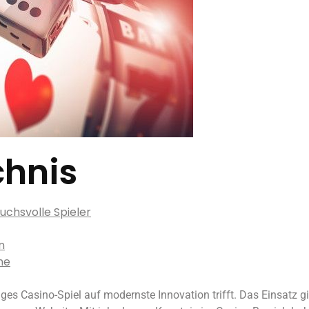
chnis
chsvolle Spieler
n
he
siges Casino-Spiel auf modernste Innovation trifft. Das Einsatz 