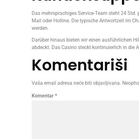
Das mehrsprachiges Service-Team steht 24 Std. p
Mail oder Hotline. Die typische Antwortzeit im Ch
werden.
Darüber hinaus bieten wir einen ausführlichen H
abdeckt. Das Casino steckt kontinuierlich in die
Komentariši
Vaša email adresa neće biti objavljivana.
Neopho
Komentar
*