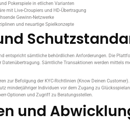
und Pokerspiele in etlichen Varianten
e mit Live-Croupiers und HD-Übertragung
hsende Gewinn-Netzwerke
sziplinen und neuartige Spielkonzepte
 und Schutzstanda
 und entspricht sämtliche behördlichen Anforderungen. Die Platt
 Datenübertragung. Sämtliche Transaktionen werden mittels meh
fahren zur Befolgung der KYC-Richtlinien (Know Deinen Customer
tz minderjähriger Individuen vor dem Zugang zu Glücksspielan
err-Optionen und Zugriff zu Beratungsstellen.
en und Abwicklun