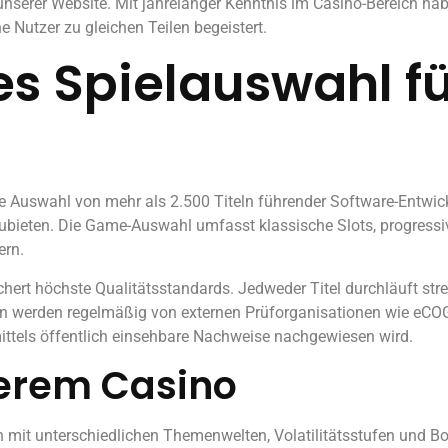
erer Website. Mit jahrelanger Kenntnis im Casino-Bereich haben
 Nutzer zu gleichen Teilen begeistert.
s Spielauswahl f
e Auswahl von mehr als 2.500 Titeln führender Software-Entwickl
bieten. Die Game-Auswahl umfasst klassische Slots, progressiv
ern.
ert höchste Qualitätsstandards. Jedweder Titel durchläuft stren
 werden regelmäßig von externen Prüforganisationen wie eCOGRA
 mittels öffentlich einsehbare Nachweise nachgewiesen wird.
erem Casino
mit unterschiedlichen Themenwelten, Volatilitätsstufen und B