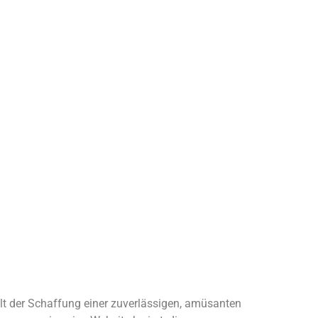
gilt der Schaffung einer zuverlässigen, amüsanten