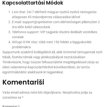
Kapcsolattartási Módok
Live chat: 24/7 elérhető magyar nyelvű nyelvű támogatás
átlagosan 45 másodperces válaszadási idővel
E-mail: support@spinbetter.com elérhetőségen jellemzően 2
óra időn belül válaszolunk
Telefonos support: VIP tagjaink részére dedikált vezetékes
vonalak
Átfogó GYIK rész: több mint 150 felelet a leggyakoribb
problémákra
Supportunk szakértő kollégákból áll, akik örömmel támogatnak tech
hibák, fizetési témák vagy játékszabályok tisztázásában.
Törekvésünk, hogy összes felhasználónk megelégedéssel zárja az
ülést valamennyi kapcsolatfelvétel következtében, és tartós
együttműködést alakítsunk ki tagjainkkal.
Komentariši
Vaša email adresa neće biti objavljivana.
Neophodna polja su
označena sa
*
Komentar
*