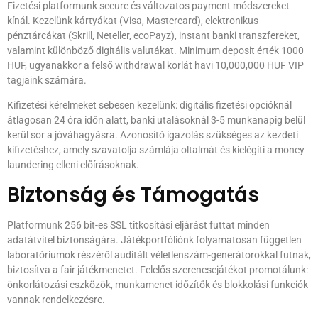
Fizetési platformunk secure és változatos payment módszereket
kínál. Kezelünk kártyákat (Visa, Mastercard), elektronikus
pénztárcákat (Skrill, Neteller, ecoPayz), instant banki transzfereket,
valamint különböző digitális valutákat. Minimum deposit érték 1000
HUF, ugyanakkor a felső withdrawal korlát havi 10,000,000 HUF VIP
tagjaink számára.
Kifizetési kérelmeket sebesen kezelünk: digitális fizetési opcióknál
átlagosan 24 óra időn alatt, banki utalásoknál 3-5 munkanapig belül
kerül sor a jóváhagyásra. Azonosító igazolás szükséges az kezdeti
kifizetéshez, amely szavatolja számlája oltalmát és kielégíti a money
laundering elleni előírásoknak.
Biztonság és Támogatás
Platformunk 256 bit-es SSL titkosítási eljárást futtat minden
adatátvitel biztonságára. Játékportfóliónk folyamatosan független
laboratóriumok részéről auditált véletlenszám-generátorokkal futnak,
biztosítva a fair játékmenetet. Felelős szerencsejátékot promotálunk:
önkorlátozási eszközök, munkamenet időzítők és blokkolási funkciók
vannak rendelkezésre.