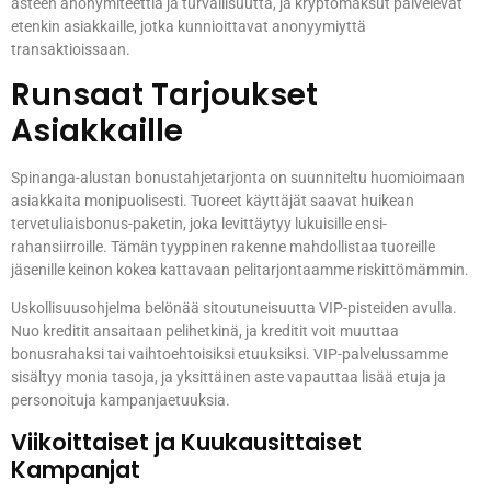
asteen anonymiteettia ja turvallisuutta, ja kryptomaksut palvelevat
etenkin asiakkaille, jotka kunnioittavat anonyymiyttä
transaktioissaan.
Runsaat Tarjoukset
Asiakkaille
Spinanga-alustan bonustahjetarjonta on suunniteltu huomioimaan
asiakkaita monipuolisesti. Tuoreet käyttäjät saavat huikean
tervetuliaisbonus-paketin, joka levittäytyy lukuisille ensi-
rahansiirroille. Tämän tyyppinen rakenne mahdollistaa tuoreille
jäsenille keinon kokea kattavaan pelitarjontaamme riskittömämmin.
Uskollisuusohjelma belönää sitoutuneisuutta VIP-pisteiden avulla.
Nuo kreditit ansaitaan pelihetkinä, ja kreditit voit muuttaa
bonusrahaksi tai vaihtoehtoisiksi etuuksiksi. VIP-palvelussamme
sisältyy monia tasoja, ja yksittäinen aste vapauttaa lisää etuja ja
personoituja kampanjaetuuksia.
Viikoittaiset ja Kuukausittaiset
Kampanjat