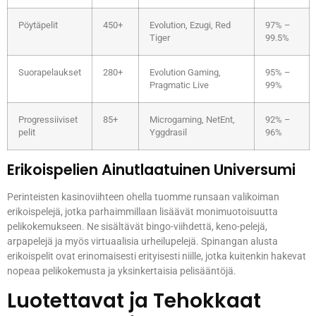
Pöytäpelit
450+
Evolution, Ezugi, Red
97% –
Tiger
99.5%
Suorapelaukset
280+
Evolution Gaming,
95% –
Pragmatic Live
99%
Progressiiviset
85+
Microgaming, NetEnt,
92% –
pelit
Yggdrasil
96%
Erikoispelien Ainutlaatuinen Universumi
Perinteisten kasinoviihteen ohella tuomme runsaan valikoiman
erikoispelejä, jotka parhaimmillaan lisäävät monimuotoisuutta
pelikokemukseen. Ne sisältävät bingo-viihdettä, keno-pelejä,
arpapelejä ja myös virtuaalisia urheilupelejä. Spinangan alusta
erikoispelit ovat erinomaisesti erityisesti niille, jotka kuitenkin hakevat
nopeaa pelikokemusta ja yksinkertaisia pelisääntöjä.
Luotettavat ja Tehokkaat