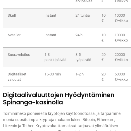
arkipäivää
€
€/viikko
Skrill
Instant
24 tuntia
10
10000
€
€/viikko
Neteller
Instant
24 h
10
10000
€
€/viikko
Suoraveloitus
1-3
3-5
20
20000
pankkipäivää
työpäivää
€
€/viikko
Digitaaliset
15-30 min
1-2 h
20
50000
valuutat
€
€/viikko
Digitaalivaluuttojen Hyödyntäminen
Spinanga-kasinolla
Toimimmeko pioneereita kryptojen käyttöönotossa, ja tarjoamme
monia suosituimpia kryptoja mukaan lukien Bitcoin, Ethereum,
Litecoin ja Tether. Kryptovaluuttamaksut tarjoavat ylimääräisen