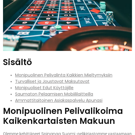
Sisältö
Monipuolinen Pelivalinta Kaikkien Mieltymyksiin
Turvalliset ja Joustavat Maksutavat
Monipuoliset Edut Käyttäjille
Saumaton Pelaamisen Mobiililaitteilla
Ammattitaitoinen Asiakaspalvelu Apunasi
Monipuolinen Pelivalikoima
Kaikenkartaisten Makuun
Spinanga Suomi
Olemme kehittäneet
-pelikirjastomme vastaamaan