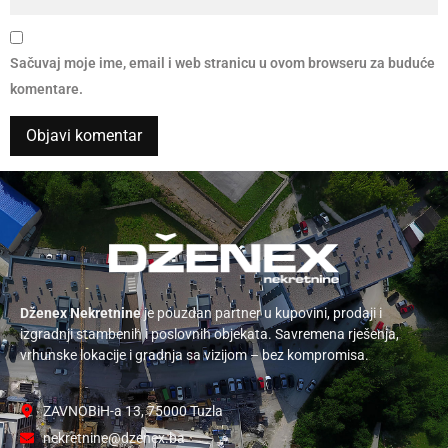
Sačuvaj moje ime, email i web stranicu u ovom browseru za buduće
komentare.
Dženex Nekretnine
je pouzdan partner u kupovini, prodaji i
izgradnji stambenih i poslovnih objekata. Savremena rješenja,
vrhunske lokacije i gradnja sa vizijom – bez kompromisa.
ZAVNOBiH-a 13, 75000 Tuzla
nekretnine@dzenex.ba