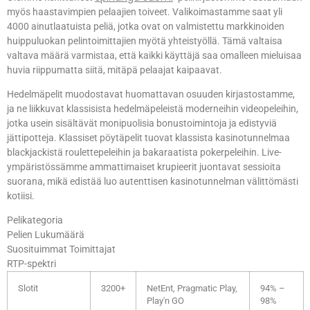
myös haastavimpien pelaajien toiveet. Valikoimastamme saat yli
4000 ainutlaatuista peliä, jotka ovat on valmistettu markkinoiden
huippuluokan pelintoimittajien myötä yhteistyöllä. Tämä valtaisa
valtava määrä varmistaa, että kaikki käyttäjä saa omalleen mieluisaa
huvia riippumatta siitä, mitäpä pelaajat kaipaavat.
Hedelmäpelit muodostavat huomattavan osuuden kirjastostamme,
ja ne liikkuvat klassisista hedelmäpeleistä moderneihin videopeleihin,
jotka usein sisältävät monipuolisia bonustoimintoja ja edistyviä
jättipotteja. Klassiset pöytäpelit tuovat klassista kasinotunnelmaa
blackjackistä roulettepeleihin ja bakaraatista pokerpeleihin. Live-
ympäristössämme ammattimaiset krupieerit juontavat sessioita
suorana, mikä edistää luo autenttisen kasinotunnelman välittömästi
kotiisi.
Pelikategoria
Pelien Lukumäärä
Suosituimmat Toimittajat
RTP-spektri
Slotit
3200+
NetEnt, Pragmatic Play,
94% –
Play'n GO
98%