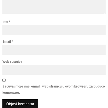
Ime
*
Email
*
Web stranica
Sačuvaj moje ime, email i web stranicu u ovom browseru za buduće
komentare.