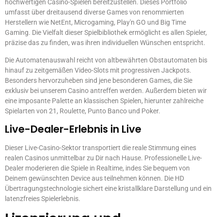
hochwertigen Casino-Spielen bereitzustellen. Dieses Portfolio
umfasst über dreitausend diverse Games von renommierten
Herstellern wie NetEnt, Microgaming, Play'n GO und Big Time
Gaming. Die Vielfalt dieser Spielbibliothek ermöglicht es allen Spieler,
präzise das zu finden, was ihren individuellen Wünschen entspricht.
Die Automatenauswahl reicht von altbewährten Obstautomaten bis
hinauf zu zeitgemäßen Video-Slots mit progressiven Jackpots.
Besonders hervorzuheben sind jene besonderen Games, die Sie
exklusiv bei unserem Casino antreffen werden. Außerdem bieten wir
eine imposante Palette an klassischen Spielen, hierunter zahlreiche
Spielarten von 21, Roulette, Punto Banco und Poker.
Live-Dealer-Erlebnis in Live
Dieser Live-Casino-Sektor transportiert die reale Stimmung eines
realen Casinos unmittelbar zu Dir nach Hause. Professionelle Live-
Dealer moderieren die Spiele in Realtime, indes Sie bequem von
Deinem gewünschten Device aus teilnehmen können. Die HD
Übertragungstechnologie sichert eine kristallklare Darstellung und ein
latenzfreies Spielerlebnis.