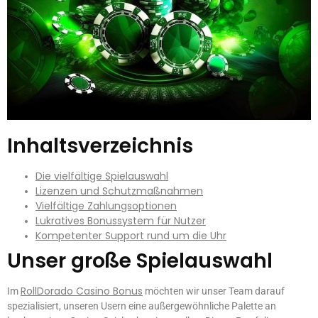
Inhaltsverzeichnis
Die vielfältige Spielauswahl
Lizenzen und Schutzmaßnahmen
Vielfältige Zahlungsoptionen
Lukratives Bonussystem für Nutzer
Kompetenter Support rund um die Uhr
Unser große Spielauswahl
RollDorado Casino Bonus
Im
möchten wir unser Team darauf
spezialisiert, unseren Usern eine außergewöhnliche Palette an