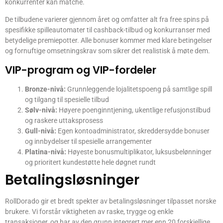
konkurrenter kan matche.
De tilbudene varierer gjennom året og omfatter alt fra free spins på
spesifikke spilleautomater til cashback-tilbud og konkurranser med
betydelige premiepotter. Alle bonuser kommer med klare betingelser
og fornuftige omsetningskrav som sikrer det realistisk å møte dem.
VIP-program og VIP-fordeler
Bronze-nivå:
Grunnleggende lojalitetspoeng på samtlige spill
og tilgang til spesielle tilbud
Sølv-nivå:
Høyere poenginntjening, ukentlige refusjonstilbud
og raskere uttaksprosess
Gull-nivå:
Egen kontoadministrator, skreddersydde bonuser
og innbydelser til spesielle arrangementer
Platina-nivå:
Høyeste bonusmultiplikator, luksusbelønninger
og prioritert kundestøtte hele døgnet rundt
Betalingsløsninger
RollDorado gir et bredt spekter av betalingsløsninger tilpasset norske
brukere. Vi forstår viktigheten av raske, trygge og enkle
transaksjoner, og har av den grunn integrert mer enn 20 forskjellige