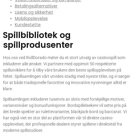
Betalingsalternativer
Lisens og sikkerhet
Mobilopplevelse
Kundestøtte
Spillbibliotek og
spillprodusenter
Hos oss ved RollDorado møter du et stort utvalg av casinospill som
inkluderer alle ønsker. Vi partnere med oppimot 50 respekterte
spillutviklere for å tilby våre brukere den beste spillopplevelsen på
feltet. Spillsamlingen vårt utvides stadig med nyeste titler, og vi sørger
for at både tradisjonelle favoritter og innovative nyvinninger alltid er
klare.
Spillsamlingen inkluderer tusenvis av slots med forskjellige motiver,
variansnivåer og bonusfunksjoner. Bordspillelsekere vil sette pris på
det brede spekter av rulettevarianter, blackjack-bord og baccarat. Vi
har også viet en stor del av plattformen vår til direkte casino-
opplevelser, der profesjonelle dealere styrer spillene i direktetid fra
moderne spillstudioer.