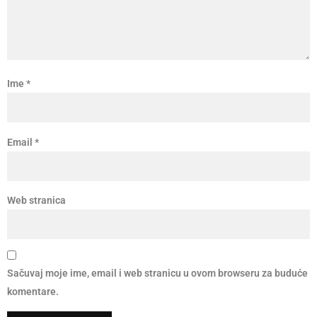
Ime
*
Email
*
Web stranica
Sačuvaj moje ime, email i web stranicu u ovom browseru za buduće
komentare.