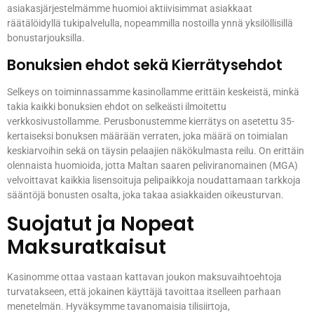
asiakasjärjestelmämme huomioi aktiivisimmat asiakkaat
räätälöidyllä tukipalvelulla, nopeammilla nostoilla ynnä yksilöllisillä
bonustarjouksilla.
Bonuksien ehdot sekä Kierrätysehdot
Selkeys on toiminnassamme kasinollamme erittäin keskeistä, minkä
takia kaikki bonuksien ehdot on selkeästi ilmoitettu
verkkosivustollamme. Perusbonustemme kierrätys on asetettu 35-
kertaiseksi bonuksen määrään verraten, joka määrä on toimialan
keskiarvoihin sekä on täysin pelaajien näkökulmasta reilu. On erittäin
olennaista huomioida, jotta Maltan saaren peliviranomainen (MGA)
velvoittavat kaikkia lisensoituja pelipaikkoja noudattamaan tarkkoja
sääntöjä bonusten osalta, joka takaa asiakkaiden oikeusturvan.
Suojatut ja Nopeat
Maksuratkaisut
Kasinomme ottaa vastaan kattavan joukon maksuvaihtoehtoja
turvatakseen, että jokainen käyttäjä tavoittaa itselleen parhaan
menetelmän. Hyväksymme tavanomaisia tilisiirtoja,