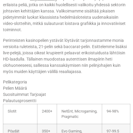
erilaista peliä, jotka on kaikki huolellisesti valikoitu yhdessä sektorin
johtavien kehittäjien kanssa. Valikoimamme sisältää jokaisen
pidetyimmät luokat klassisista hedelmäsloteista uudenaikaisiin
video-slotteihin, mitkä sulautuvat loistava grafiikka ja innovatiiviset
toiminnot.
Perinteisten kasinopelien ystävät löytävät tarjonnastamme monia
versioita ruleteista, 21-pelin sekä baccarat-pelin. Esittelemme lisäksi
live-pelejä, joissa oikeat krupieerit pelaavat erikoistuidusta lähtöisin
HD-laadulla. Tällainen muodostaa autenttisen ilmapiirin heti
olohuoneeseesi, salliessa kanssakäymisen niin pelinjohajien kuin
myös muiden käyttäjien välillä reaaliajassa.
Pelikategoria
Pelien Määrä
Suosituimmat Tarjoajat
Palautusprosentti
Slotit
2400+
NetEnt, Microgaming,
94-98%
Pragmatic
Pöydät
350+
Evo Gaming,
97-99.5