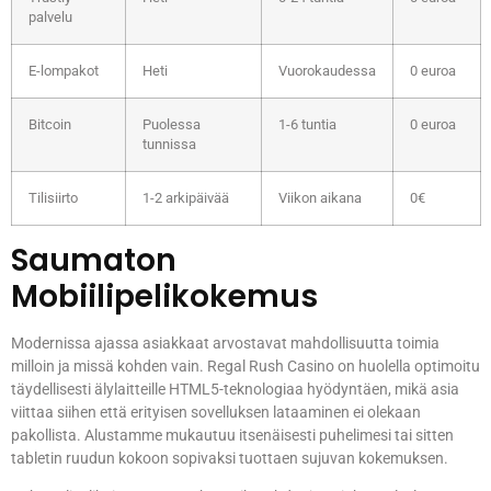
palvelu
E-lompakot
Heti
Vuorokaudessa
0 euroa
Bitcoin
Puolessa
1-6 tuntia
0 euroa
tunnissa
Tilisiirto
1-2 arkipäivää
Viikon aikana
0€
Saumaton
Mobiilipelikokemus
Modernissa ajassa asiakkaat arvostavat mahdollisuutta toimia
milloin ja missä kohden vain. Regal Rush Casino on huolella optimoitu
täydellisesti älylaitteille HTML5-teknologiaa hyödyntäen, mikä asia
viittaa siihen että erityisen sovelluksen lataaminen ei olekaan
pakollista. Alustamme mukautuu itsenäisesti puhelimesi tai sitten
tabletin ruudun kokoon sopivaksi tuottaen sujuvan kokemuksen.