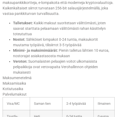
maksupankkikortteja, e-lompakoita että moderneja kryptovaluuttoja.
Kaikenkaltaiset siirrot turvataan 256-bit salausjärjestelmällä, joka
vastaa pankkiturvan turvallisuutta.
Talletukset:
Kaikki maksut suoritetaan välittömästi, joten
saavat starttata pelaamaan välittömästi rahan käsittelyn
toteututtua
Nostot:
Sähköiset lompakot 0-24 tuntia, maksukortit
muutama työpäivä, tilisiirrot 3-5 työpäivää
Minimi- ja maksimimäärät:
Pienin talletus lähtien 10 euroa,
nostorajat asiakastasosta mukaan
Veroton:
Suomalaisten pelaajien voitot ulkomaisista
pelipaikkoja ovat verovapaita Verohallinnon ohjeiden
mukaisesti
Maksumenetelmä
Maksamisaika
Kotiutusaika
Palvelumaksut
Visa/MC
Saman tien
2-4 työpäivää
Ilmainen
Trustly-
Heti
0-24 tuntia
0 euroa