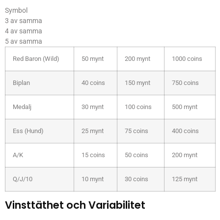
Symbol
3 av samma
4 av samma
5 av samma
Red Baron (Wild)
50 mynt
200 mynt
1000 coins
Biplan
40 coins
150 mynt
750 coins
Medalj
30 mynt
100 coins
500 mynt
Ess (Hund)
25 mynt
75 coins
400 coins
A/K
15 coins
50 coins
200 mynt
Q/J/10
10 mynt
30 coins
125 mynt
Vinsttäthet och Variabilitet