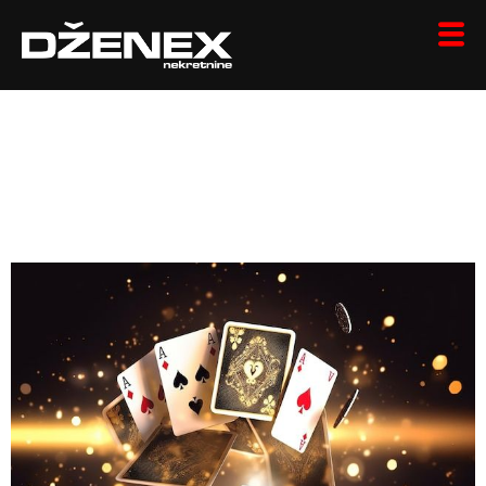
Red Baron: En
Spännande Resa
Genom Flygets Domän