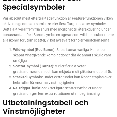
Specialsymboler
Vår absolut mest eftertraktade funktion är Feature-funktionen vilken
aktiveras genom att samla tre eller flera Target-scatter-symboler.
Detta aktiverar fem fria snurr med möjlighet till återaktivering under
bonusrundan. Red Baron-symbolen agerar som wild och substituerar
alla ikoner förutom scatter, vilket avsevärt förhöjer vinstchanserna.
Wild-symbol (Red Baron):
Substituerar vanliga ikoner och
skapar vinstgivande kombinationer där de annars skulle vara
omöjliga
Scatter-symbol (Target):
3 eller fler aktiverar
gratissnurrsrundan och kan erbjuda multiplikatorer upp till 5x
Stacked Symbols:
Under extrarundor kan ikoner staplas över
hela rullar för enorma vinstmöjligheter
Re-trigger-funktion:
Ytterligare scattersymboler under
gratissnurr ger fem extra rotationer utan begränsning
Utbetalningstabell och
Vinstmöjligheter