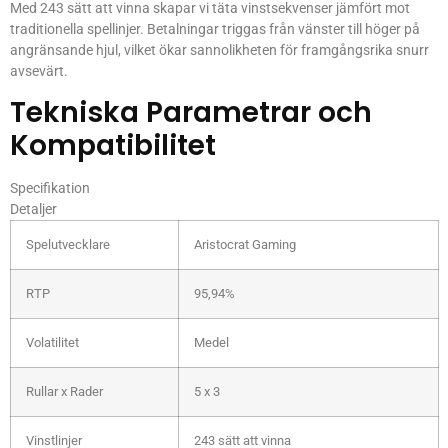
Med 243 sätt att vinna skapar vi täta vinstsekvenser jämfört mot
traditionella spellinjer. Betalningar triggas från vänster till höger på
angränsande hjul, vilket ökar sannolikheten för framgångsrika snurr
avsevärt.
Tekniska Parametrar och
Kompatibilitet
Specifikation
Detaljer
Spelutvecklare
Aristocrat Gaming
RTP
95,94%
Volatilitet
Medel
Rullar x Rader
5 x 3
Vinstlinjer
243 sätt att vinna