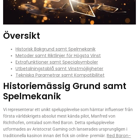
Översikt
Historisk Bakgrund samt Spelmekanik
Metoder samt Riktlinjer för Högsta Vinst
Extrafunktioner samt Specialsymboler
Utbetalningstablå samt Vinstmöjligheter
Tekniska Parametrar samt Kompatibilitet
Historiemässig Grund samt
Spelmekanik
Vi representerar ett unikt spelupplevelse som hämtar influenser från
första världskrigets absolut mest kända pilot, Manfred von
Richthofen, omtalad som Red Baron. Detta spelupplevelse
utformades av Aristocrat Gaming och lanserades ursprungligen i
Red Baron-
traditionella kasinon innan det fick sin online- premiär.