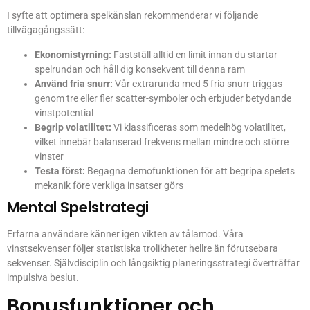
I syfte att optimera spelkänslan rekommenderar vi följande
tillvägagångssätt:
Ekonomistyrning:
Fastställ alltid en limit innan du startar
spelrundan och håll dig konsekvent till denna ram
Använd fria snurr:
Vår extrarunda med 5 fria snurr triggas
genom tre eller fler scatter-symboler och erbjuder betydande
vinstpotential
Begrip volatilitet:
Vi klassificeras som medelhög volatilitet,
vilket innebär balanserad frekvens mellan mindre och större
vinster
Testa först:
Begagna demofunktionen för att begripa spelets
mekanik före verkliga insatser görs
Mental Spelstrategi
Erfarna användare känner igen vikten av tålamod. Våra
vinstsekvenser följer statistiska trolikheter hellre än förutsebara
sekvenser. Självdisciplin och långsiktig planeringsstrategi överträffar
impulsiva beslut.
Bonusfunktioner och