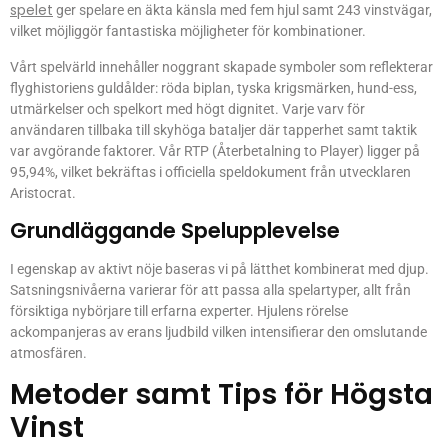
spelet
ger spelare en äkta känsla med fem hjul samt 243 vinstvägar,
vilket möjliggör fantastiska möjligheter för kombinationer.
Vårt spelvärld innehåller noggrant skapade symboler som reflekterar
flyghistoriens guldålder: röda biplan, tyska krigsmärken, hund-ess,
utmärkelser och spelkort med högt dignitet. Varje varv för
användaren tillbaka till skyhöga bataljer där tapperhet samt taktik
var avgörande faktorer. Vår RTP (Återbetalning to Player) ligger på
95,94%, vilket bekräftas i officiella speldokument från utvecklaren
Aristocrat.
Grundläggande Spelupplevelse
I egenskap av aktivt nöje baseras vi på lätthet kombinerat med djup.
Satsningsnivåerna varierar för att passa alla spelartyper, allt från
försiktiga nybörjare till erfarna experter. Hjulens rörelse
ackompanjeras av erans ljudbild vilken intensifierar den omslutande
atmosfären.
Metoder samt Tips för Högsta
Vinst