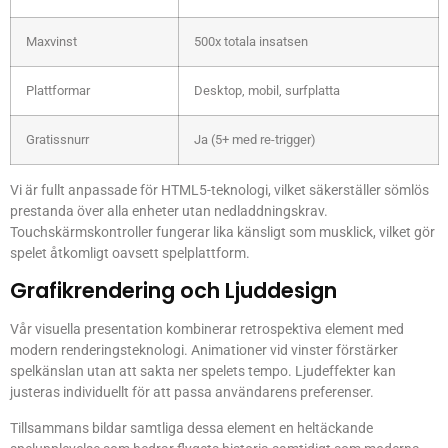
Maxvinst
500x totala insatsen
Plattformar
Desktop, mobil, surfplatta
Gratissnurr
Ja (5+ med re-trigger)
Vi är fullt anpassade för HTML5-teknologi, vilket säkerställer sömlös
prestanda över alla enheter utan nedladdningskrav.
Touchskärmskontroller fungerar lika känsligt som musklick, vilket gör
spelet åtkomligt oavsett spelplattform.
Grafikrendering och Ljuddesign
Vår visuella presentation kombinerar retrospektiva element med
modern renderingsteknologi. Animationer vid vinster förstärker
spelkänslan utan att sakta ner spelets tempo. Ljudeffekter kan
justeras individuellt för att passa användarens preferenser.
Tillsammans bildar samtliga dessa element en heltäckande