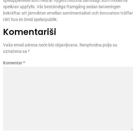
spelupplevelse som hedrar flygets historia samtidigt som moderna
spelkrav uppfylls. Vår beständiga framgång sedan lanseringen
bekräftar att jämvikten emellan sentimentalitet och innovation träffar
rätt hos en bred spelarpublik.
Komentariši
Vaša email adresa neće biti objavljivana.
Neophodna polja su
označena sa
*
Komentar
*