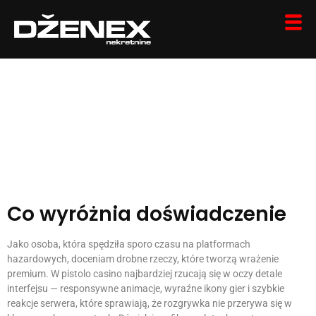
Recenzja z
perspektywy gracza:
pistolo casino jako
wieczór rozrywki
Co wyróżnia doświadczenie
Jako osoba, która spędziła sporo czasu na platformach
hazardowych, doceniam drobne rzeczy, które tworzą wrażenie
premium. W pistolo casino najbardziej rzucają się w oczy detale
interfejsu — responsywne animacje, wyraźne ikony gier i szybkie
reakcje serwera, które sprawiają, że rozgrywka nie przerywa się w