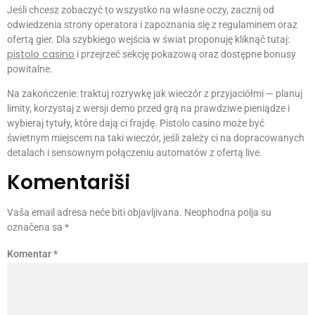
Jeśli chcesz zobaczyć to wszystko na własne oczy, zacznij od
odwiedzenia strony operatora i zapoznania się z regulaminem oraz
ofertą gier. Dla szybkiego wejścia w świat proponuję kliknąć tutaj:
pistolo casino
i przejrzeć sekcję pokazową oraz dostępne bonusy
powitalne.
Na zakończenie: traktuj rozrywkę jak wieczór z przyjaciółmi — planuj
limity, korzystaj z wersji demo przed grą na prawdziwe pieniądze i
wybieraj tytuły, które dają ci frajdę. Pistolo casino może być
świetnym miejscem na taki wieczór, jeśli zależy ci na dopracowanych
detalach i sensownym połączeniu automatów z ofertą live.
Komentariši
Vaša email adresa neće biti objavljivana.
Neophodna polja su
označena sa
*
Komentar
*