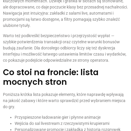
kluczowych momentach. Dźwięk i grafika w slotach są stonowane,
ale dopracowane, co daje poczucie klasy bez przesadnej nachalności.
Nawigacja jest intuicyjna: zakładki z salami live, automatami i
promocjami są łatwo dostępne, a filtry pomagają szybko znaleźć
ulubione tytuły.
Warto też podkreślić bezpieczeństwo i przejrzystość wypłat —
szybkie potwierdzenia transakcji oraz czytelne warunki bonusów
budują zaufanie. Dla dorosłego odbiorcy liczy się też dyskrecja
interfejsu i możliwość łatwego ustawienia limitów czasu i wydatków,
co pokazuje podejście odpowiedzialne ze strony operatora.
Co stoi na froncie: lista
mocnych stron
Poniższa krótka lista pokazuje elementy, które naprawdę wpływają
na jakość zabawy i które warto sprawdzić przed wybraniem miejsca
do gry.
Przyspieszone ładowanie gier i płynne animacje
Wejścia do sal livestream z rzeczywistymi krupierami
Personalizowane promocje i zakładka z historią rozgrywek