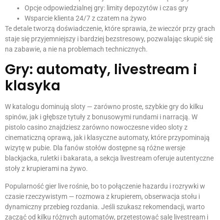
Opcje odpowiedzialnej gry: limity depozytów i czas gry
Wsparcie klienta 24/7 z czatem na żywo
Te detale tworzą doświadczenie, które sprawia, że wieczór przy grach
staje się przyjemniejszy i bardziej bezstresowy, pozwalając skupić się
na zabawie, a nie na problemach technicznych.
Gry: automaty, livestream i
klasyka
W katalogu dominują sloty — zarówno proste, szybkie gry do kilku
spinów, jak i głębsze tytuły z bonusowymi rundami i narracją. W
pistolo casino znajdziesz zarówno nowoczesne video sloty z
cinematiczną oprawą, jak i klasyczne automaty, które przypominają
wizytę w pubie. Dla fanów stołów dostępne są różne wersje
blackjacka, ruletki i bakarata, a sekcja livestream oferuje autentyczne
stoły z krupierami na żywo.
Popularność gier live rośnie, bo to połączenie hazardu i rozrywki w
czasie rzeczywistym — rozmowa z krupierem, obserwacja stołu i
dynamiczny przebieg rozdania. Jeśli szukasz rekomendacji, warto
zacząć od kilku różnych automatów, przetestować salę livestream i