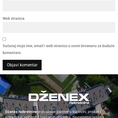
Web stranica
Sačuvaj moje ime, email i web stranicu u ovom browseru za buduće
komentare.
Dženex Nekretnine
je pouzdan partner u kupovini, prodaji i
izgradnji stambenih i poslovnih objekata. Savremena rješenja,