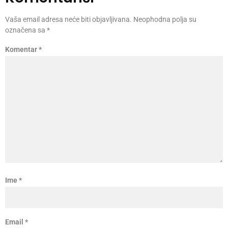
Vaša email adresa neće biti objavljivana.
Neophodna polja su
označena sa
*
Komentar
*
Ime
*
Email
*