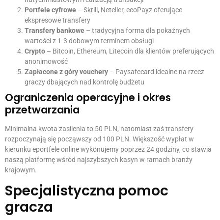
Portfele cyfrowe
– Skrill, Neteller, ecoPayz oferujące
ekspresowe transfery
Transfery bankowe
– tradycyjna forma dla pokaźnych
wartości z 1-3 dobowym terminem obsługi
Crypto
– Bitcoin, Ethereum, Litecoin dla klientów preferujących
anonimowość
Zapłacone z góry vouchery
– Paysafecard idealne na rzecz
graczy dbających nad kontrolę budżetu
Ograniczenia operacyjne i okres
przetwarzania
Minimalna kwota zasilenia to 50 PLN, natomiast zaś transfery
rozpoczynają się począwszy od 100 PLN. Większość wypłat w
kierunku eportfele online wykonujemy poprzez 24 godziny, co stawia
naszą platformę wśród najszybszych kasyn w ramach branży
krajowym.
Specjalistyczna pomoc
gracza