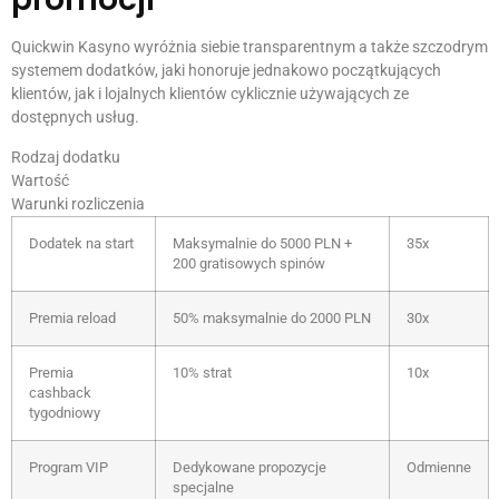
Quickwin Kasyno wyróżnia siebie transparentnym a także szczodrym
systemem dodatków, jaki honoruje jednakowo początkujących
klientów, jak i lojalnych klientów cyklicznie używających ze
dostępnych usług.
Rodzaj dodatku
Wartość
Warunki rozliczenia
Dodatek na start
Maksymalnie do 5000 PLN +
35x
200 gratisowych spinów
Premia reload
50% maksymalnie do 2000 PLN
30x
Premia
10% strat
10x
cashback
tygodniowy
Program VIP
Dedykowane propozycje
Odmienne
specjalne