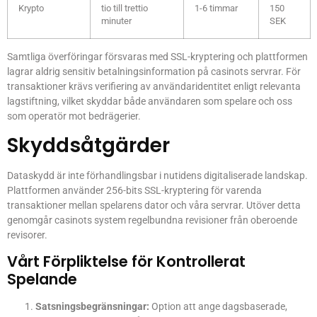
Krypto
tio till trettio
1-6 timmar
150
minuter
SEK
Samtliga överföringar försvaras med SSL-kryptering och plattformen
lagrar aldrig sensitiv betalningsinformation på casinots servrar. För
transaktioner krävs verifiering av användaridentitet enligt relevanta
lagstiftning, vilket skyddar både användaren som spelare och oss
som operatör mot bedrägerier.
Skyddsåtgärder
Dataskydd är inte förhandlingsbar i nutidens digitaliserade landskap.
Plattformen använder 256-bits SSL-kryptering för varenda
transaktioner mellan spelarens dator och våra servrar. Utöver detta
genomgår casinots system regelbundna revisioner från oberoende
revisorer.
Vårt Förpliktelse för Kontrollerat
Spelande
Satsningsbegränsningar:
Option att ange dagsbaserade,