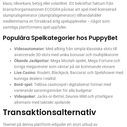
klass, tillverkare, betyg eller volatilitet. Ett bekräftat faktum från
branschorganisationen ECOGRA påvisar att spel med licensierad
slumptalsgenerator (slumptalsgenerator) tillhandahåller
medlemmarna en försäkrad ärlig spelupplevelse – något som
samtliga plattformens spel uppfyller.
Populära Spelkategorier hos PuppyBet
Videoautomater:
Med allting från simpla klassiska slots till
avancerade 3D-slots med unika bonusar och multiplikatorer
Ökande Jackpottar:
Mega Moolah-spelet, Mega-Fortune och
övriga megavinster som väntar på sin kommande vinnare
Live Casino:
Roulett, Blackjack, Baccarat och Spelshower med
kunniga dealers i realtid
Bord-spel:
Tidlösa casinospel i digitaliserat format med
varierande satsningsnivåer för alla budgetar
Videopoker:
Jacks-or-Better, Deuces-Wild och ytterligare
alternativ med taktiskt spelande
Transaktionsalternativ
Teamet på denna plattform erbjuder ett stort utbud av