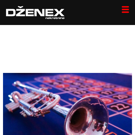
PuppyBet – Din
Ultimata Vägledning
till Casinots Casino