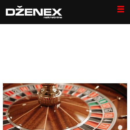
PoleStar Kasino –
Skandinaavinen
Pelielämyksen
Moderni Taso