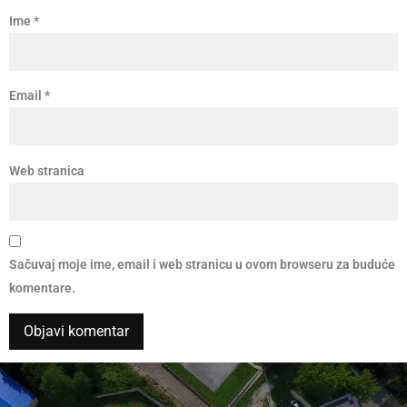
Ime
*
Email
*
Web stranica
Sačuvaj moje ime, email i web stranicu u ovom browseru za buduće
komentare.