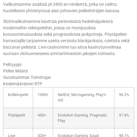
Valikoimamme sisältää yli 2800 eri nimikettä, jotka on valittu
huolellisesti yhteistyössä alan johtavien pelikehittäjien kanssa.
Slottivalikoimamme käsittää perinteisistä hedelmäpeleistä
moderneihin videopeleihin, joissa on monipuolisia
bonusominaisuuksia sekä progressiivisia jackpotteja. Pöytäpelien
harrastajille tarjoamme useita versioita blackjackista, ruletista sekä
baccarat-peleistä. Live-casinomme tuo aitoa kasinotunnelmaa
suoraan olohuoneeseesi ammattimaisten jakajien toimesta.
Pelityyppi
Pelien Määrä
Suosituimmat Toimittajat
Keskimääräinen RTP
Kolikkopelit
1900+
NetEnt, Microgaming, Play'n
96.2%
GO
Pöytäpelit
450+
Evolution Gaming, Pragmatic
97.8%
Play
Live-
320+
Evolution Gaming, Ezugi
98.1%