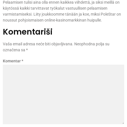
Pelaamisen tulisi aina olla ennen kaikkea viihdettä, ja siksi meillä on
käytössä kaikki tarvittavat työkalut vastuullisen pelaamisen
varmistamiseksi. Liity joukkoomme tänään ja koe, miksi PoleStar on
noussut pohjoismaisen online-kasinomarkkinan huipulle.
Komentariši
Vaša email adresa neće biti objavljivana.
Neophodna polja su
označena sa
*
Komentar
*