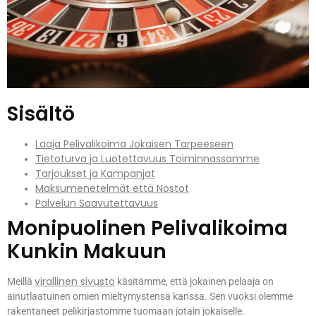
Sisältö
Laaja Pelivalikoima Jokaisen Tarpeeseen
Tietoturva ja Luotettavuus Toiminnassamme
Tarjoukset ja Kampanjat
Maksumenetelmät että Nostot
Palvelun Saavutettavuus
Monipuolinen Pelivalikoima
Kunkin Makuun
virallinen sivusto
Meillä
käsitämme, että jokainen pelaaja on
ainutlaatuinen omien mieltymystensä kanssa. Sen vuoksi olemme
rakentaneet pelikirjastomme tuomaan jotain jokaiselle.