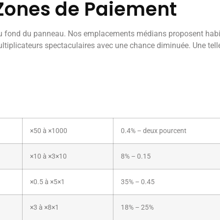
Zones de Paiement
au fond du panneau. Nos emplacements médians proposent habit
ltiplicateurs spectaculaires avec une chance diminuée. Une telle
×50 à ×1000
0.4% – deux pourcent
×10 à ×3×10
8% – 0.15
×0.5 à ×5×1
35% – 0.45
×3 à ×8×1
18% – 25%