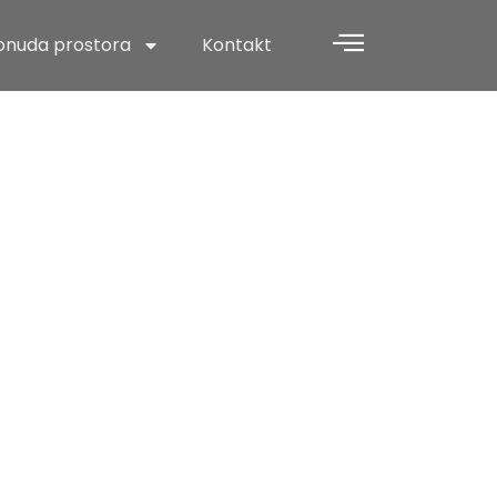
onuda prostora
Kontakt
x Qui