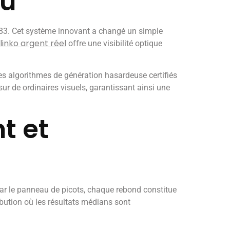
eu
1983. Cet système innovant a changé un simple
linko argent réel
offre une visibilité optique
des algorithmes de génération hasardeuse certifiés
r de ordinaires visuels, garantissant ainsi une
t et
ar le panneau de picots, chaque rebond constitue
ibution où les résultats médians sont