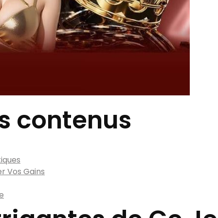
s contenus
tiques
er Vos Gains
me