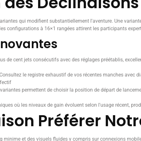
des Déclinaisons 
riantes qui modifient substantiellement l'aventure. Une varian
es configurations à 16×1 rangées attirent les participants expe
nnovantes
us de cent jets consécutifs avec des réglages préétablis, excell
Consultez le registre exhaustif de vos récentes manches avec d
fectif
ariantes permettent de choisir la position de départ de lancem
iques où les niveaux de gain évoluent selon l'usage récent, pro
aison Préférer Not
lag minime et des visuels fluides y compris sur connexions mobi