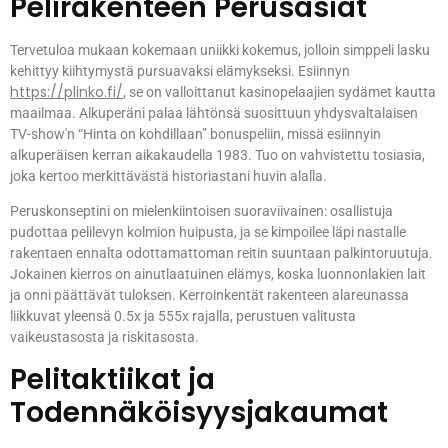
Pelirakenteen Perusasiat
Tervetuloa mukaan kokemaan uniikki kokemus, jolloin simppeli lasku
kehittyy kiihtymystä pursuavaksi elämykseksi. Esiinnyn
https://plinko.fi/
, se on valloittanut kasinopelaajien sydämet kautta
maailmaa. Alkuperäni palaa lähtönsä suosittuun yhdysvaltalaisen
TV-show'n “Hinta on kohdillaan” bonuspeliin, missä esiinnyin
alkuperäisen kerran aikakaudella 1983. Tuo on vahvistettu tosiasia,
joka kertoo merkittävästä historiastani huvin alalla.
Peruskonseptini on mielenkiintoisen suoraviivainen: osallistuja
pudottaa pelilevyn kolmion huipusta, ja se kimpoilee läpi nastalle
rakentaen ennalta odottamattoman reitin suuntaan palkintoruutuja.
Jokainen kierros on ainutlaatuinen elämys, koska luonnonlakien lait
ja onni päättävät tuloksen. Kerroinkentät rakenteen alareunassa
liikkuvat yleensä 0.5x ja 555x rajalla, perustuen valitusta
vaikeustasosta ja riskitasosta.
Pelitaktiikat ja
Todennäköisyysjakaumat