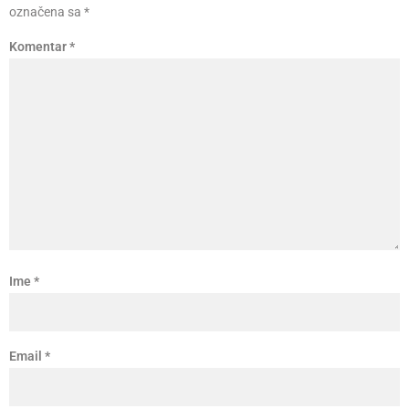
označena sa
*
Komentar
*
Ime
*
Email
*