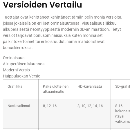
Versioiden Vertailu
Tuottajat ovat kehittäneet kehittäneet tämän pelin monia versioita,
joissa jokaisella on erilliset ominaisuutensa. Visuaalisuus liikkuu
alkuperäisestä neontyyppisestä moderniin 3D-animaatioon. Tietyt
versiot tarjoavat bonusominaisuuksia kuten moninaiset
palkintokertoimet tai erikoisruudut, nämä mahdollistavat
bonuskierroksia.
Ominaisuus
Alkuperäinen Muunnos
Moderni Versio
Huippuluokan Versio
Grafiikka
Kaksiulotteinen
HD-kuvanlaatu
3D-grafi
alkuanimatio
Nastovalinnat
8, 12, 16
8, 10, 12, 14, 16
8-16
kokonai
(täysi
valikoim