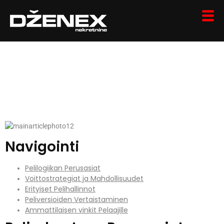
Plinko: Sinun Matkasi
Jännittävyyteen ja
Voittoihin
Navigointi
Pelilogiikan Perusasiat
Voittostrategiat ja Mahdollisuudet
Erityiset Pelihallinnot
Peliversioiden Vertaistaminen
Ammattilaisen vinkit Pelaajille