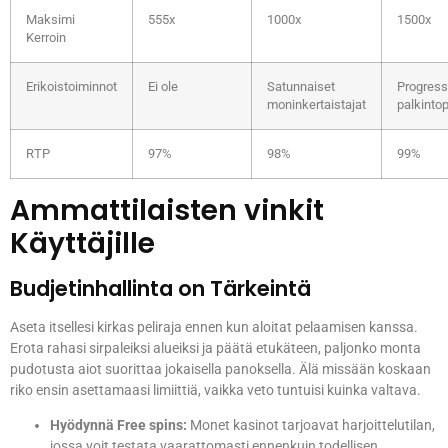
Maksimi
555x
1000x
1500x
Kerroin
Erikoistoiminnot
Ei ole
Satunnaiset
Progressi
moninkertaistajat
palkintop
RTP
97%
98%
99%
Ammattilaisten vinkit
Käyttäjille
Budjetinhallinta on Tärkeintä
Aseta itsellesi kirkas peliraja ennen kun aloitat pelaamisen kanssa.
Erota rahasi sirpaleiksi alueiksi ja päätä etukäteen, paljonko monta
pudotusta aiot suorittaa jokaisella panoksella. Älä missään koskaan
riko ensin asettamaasi limiittiä, vaikka veto tuntuisi kuinka valtava.
Hyödynnä Free spins:
Monet kasinot tarjoavat harjoittelutilan,
jossa voit testata vaarattomasti ennenkuin todellisen