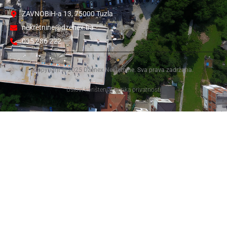
ZAVNOBiH-a 13, 75000 Tuzla
nekretnine@dzenex.ba
035 286 222
Copyright © 2025 Dženex Nekretnine. Sva prava zadržana.
Uslovi korištenja
Politika privatnosti