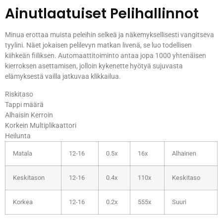
Ainutlaatuiset Pelihallinnot
Minua erottaa muista peleihin selkeä ja näkemyksellisesti vangitseva
tyylini. Näet jokaisen pelilevyn matkan livenä, se luo todellisen
kiihkeän fiiliksen. Automaattitoiminto antaa jopa 1000 yhtenäisen
kierroksen asettamisen, jolloin kykenette hyötyä sujuvasta
elämyksestä vailla jatkuvaa klikkailua.
Riskitaso
Tappi määrä
Alhaisin Kerroin
Korkein Multiplikaattori
Heilunta
Matala
12-16
0.5x
16x
Alhainen
Keskitason
12-16
0.4x
110x
Keskitaso
Korkea
12-16
0.2x
555x
Suuri