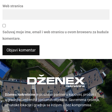
Web stranica
Sačuvaj moje ime, email i web stranicu u ovom browseru za buduće
komentare.
Dženex Nekretnine
je pouzdan partner u kupovini, prodaji i
izgradnji stambenih i poslovnih objekata. Savremena rješenja,
vrhunske lokacije i gradnja sa vizijom – bez kompromisa.