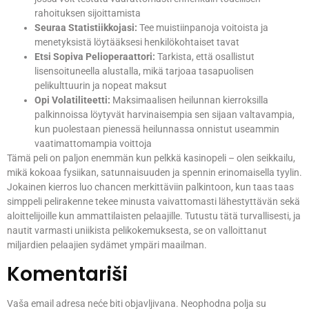
rahoituksen sijoittamista
Seuraa Statistiikkojasi:
Tee muistiinpanoja voitoista ja
menetyksistä löytääksesi henkilökohtaiset tavat
Etsi Sopiva Pelioperaattori:
Tarkista, että osallistut
lisensoituneella alustalla, mikä tarjoaa tasapuolisen
pelikulttuurin ja nopeat maksut
Opi Volatiliteetti:
Maksimaalisen heilunnan kierroksilla
palkinnoissa löytyvät harvinaisempia sen sijaan valtavampia,
kun puolestaan pienessä heilunnassa onnistut useammin
vaatimattomampia voittoja
Tämä peli on paljon enemmän kun pelkkä kasinopeli – olen seikkailu,
mikä kokoaa fysiikan, satunnaisuuden ja spennin erinomaisella tyylin.
Jokainen kierros luo chancen merkittäviin palkintoon, kun taas taas
simppeli pelirakenne tekee minusta vaivattomasti lähestyttävän sekä
aloittelijoille kun ammattilaisten pelaajille. Tutustu tätä turvallisesti, ja
nautit varmasti uniikista pelikokemuksesta, se on valloittanut
miljardien pelaajien sydämet ympäri maailman.
Komentariši
Vaša email adresa neće biti objavljivana.
Neophodna polja su