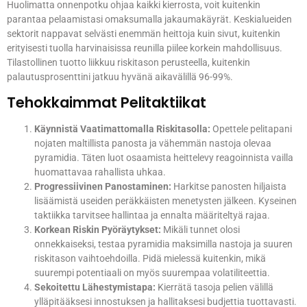
Huolimatta onnenpotku ohjaa kaikki kierrosta, voit kuitenkin
parantaa pelaamistasi omaksumalla jakaumakäyrät. Keskialueiden
sektorit nappavat selvästi enemmän heittoja kuin sivut, kuitenkin
erityisesti tuolla harvinaisissa reunilla piilee korkein mahdollisuus.
Tilastollinen tuotto liikkuu riskitason perusteella, kuitenkin
palautusprosenttini jatkuu hyvänä aikavälillä 96-99%.
Tehokkaimmat Pelitaktiikat
Käynnistä Vaatimattomalla Riskitasolla:
Opettele pelitapani
nojaten maltillista panosta ja vähemmän nastoja olevaa
pyramidia. Täten luot osaamista heittelevy reagoinnista vailla
huomattavaa rahallista uhkaa.
Progressiivinen Panostaminen:
Harkitse panosten hiljaista
lisäämistä useiden peräkkäisten menetysten jälkeen. Kyseinen
taktiikka tarvitsee hallintaa ja ennalta määriteltyä rajaa.
Korkean Riskin Pyöräytykset:
Mikäli tunnet olosi
onnekkaiseksi, testaa pyramidia maksimilla nastoja ja suuren
riskitason vaihtoehdoilla. Pidä mielessä kuitenkin, mikä
suurempi potentiaali on myös suurempaa volatiliteettia.
Sekoitettu Lähestymistapa:
Kierrätä tasoja pelien välillä
ylläpitääksesi innostuksen ja hallitaksesi budjettia tuottavasti.