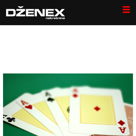
Plinko: Das höchste
Glücksspielerlebnis für
taktische Spieler