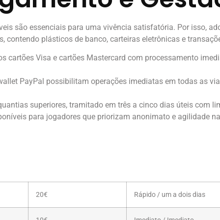
is são essenciais para uma vivência satisfatória. Por isso, a
 contendo plásticos de banco, carteiras eletrônicas e transaçõ
s cartões Visa e cartões Mastercard com processamento imedi
 e-wallet PayPal possibilitam operações imediatas em todas as vi
uantias superiores, tramitado em três a cinco dias úteis com l
níveis para jogadores que priorizam anonimato e agilidade n
20€
Rápido / um a dois dias