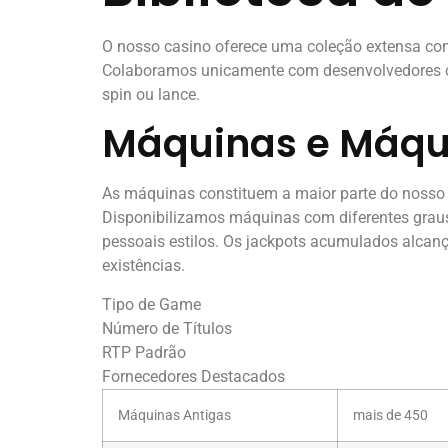
O nosso casino oferece uma coleção extensa com s
Colaboramos unicamente com desenvolvedores cer
spin ou lance.
Máquinas e Máqui
As máquinas constituem a maior parte do nosso p
Disponibilizamos máquinas com diferentes graus
pessoais estilos. Os jackpots acumulados alca
existências.
Tipo de Game
Número de Títulos
RTP Padrão
Fornecedores Destacados
Máquinas Antigas
mais de 450