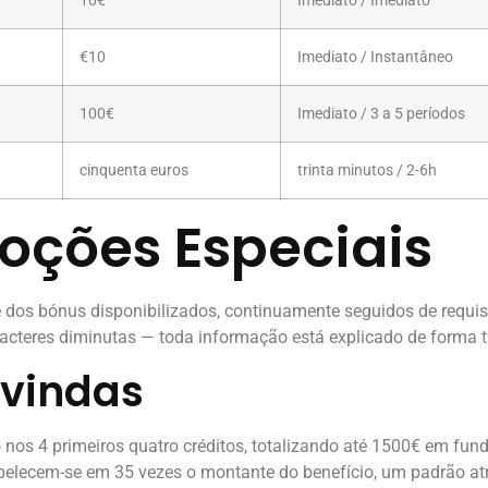
10€
Imediato / Imediato
€10
Imediato / Instantâneo
100€
Imediato / 3 a 5 períodos
cinquenta euros
trinta minutos / 2-6h
oções Especiais
 dos bónus disponibilizados, continuamente seguidos de requisi
cteres diminutas — toda informação está explicado de forma t
-vindas
nos 4 primeiros quatro créditos, totalizando até 1500€ em fund
tabelecem-se em 35 vezes o montante do benefício, um padrão atr