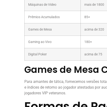
Máquinas de Video
mais de 1800
Prêmios Acumulados
85+
Games de Mesa
acima de 320
Gaming ao Vivo
180+
Digital Poker
acima de 75
Games de Mesa C
Para amantes de tática, fornecemos versões tota
e índices de retorno ao jogador atestadas por 
jogadores VIP veteranos.
Formas de P