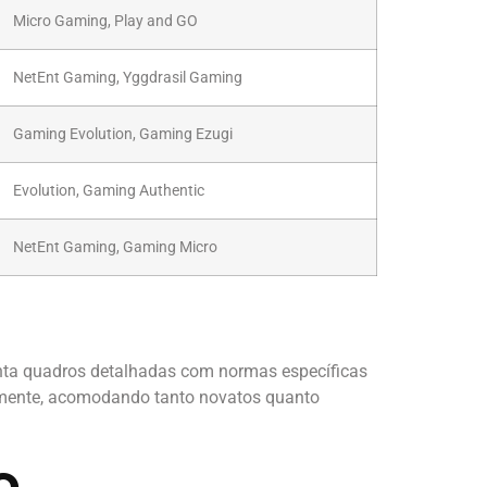
Micro Gaming, Play and GO
NetEnt Gaming, Yggdrasil Gaming
Gaming Evolution, Gaming Ezugi
Evolution, Gaming Authentic
NetEnt Gaming, Gaming Micro
senta quadros detalhadas com normas específicas
elmente, acomodando tanto novatos quanto
o