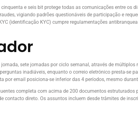
cinquenta e seis bit protege todas as comunicações entre os di
des, vigiando padrões questionáveis de participação e requere
 KYC (identificação KYC) cumpre regulamentações antibranque
ador
jornada, sete jornadas por ciclo semanal, através de múltiplos 
 perguntas inadiáveis, enquanto o correio eletrónico presta-se
a por email posiciona-se inferior das 4 períodos, mesmo duran
entes completa com acima de 200 documentos estruturados po
e contacto direto. Os assuntos incluem desde trâmites de inscr