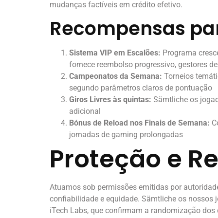
mudanças factíveis em crédito efetivo.
Recompensas par
Sistema VIP em Escalões:
Programa crescen
fornece reembolso progressivo, gestores de
Campeonatos da Semana:
Torneios temáti
segundo parâmetros claros de pontuação
Giros Livres às quintas:
Sämtliche os jogad
adicional
Bónus de Reload nos Finais de Semana:
Co
jornadas de gaming prolongadas
Proteção e 
Atuamos sob permissões emitidas por autoridade
confiabilidade e equidade. Sämtliche os nossos
iTech Labs, que confirmam a randomização dos d