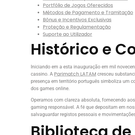
Portfólio de Jogos Oferecidos
Métodos de Pagamento e Tramitação
Bônus e Incentivos Exclusivas
Proteção e Regulamentação
Suporte ao Utilizador
Histórico e C
Iniciando em a esta inauguração em mil novecen
Parimatch LATAM
cassino. A
cresceu substanci
presença em território português simboliza um 
dos games online.
Operamos com clareza absoluta, fornecendo aos e
gaming responsável. A fé que depositam em noss
salvaguardar registos pessoais e movimentações
Biblioteca de