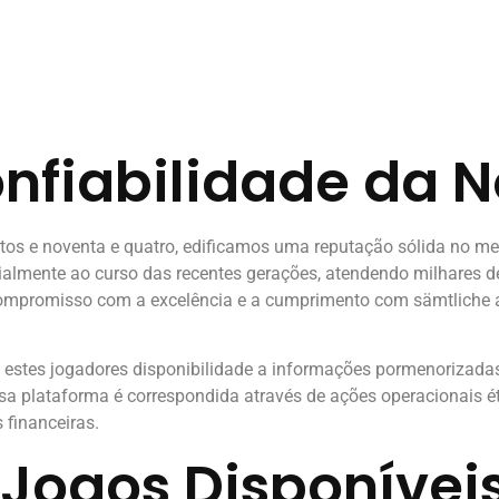
onfiabilidade da 
tos e noventa e quatro, edificamos uma reputação sólida no me
almente ao curso das recentes gerações, atendendo milhares de
compromisso com a excelência e a cumprimento com sämtliche as
stes jogadores disponibilidade a informações pormenorizadas s
a plataforma é correspondida através de ações operacionais ét
 financeiras.
 Jogos Disponívei