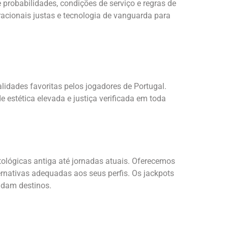
robabilidades, condições de serviço e regras de
acionais justas e tecnologia de vanguarda para
lidades favoritas pelos jogadores de Portugal.
estética elevada e justiça verificada em toda
tológicas antiga até jornadas atuais. Oferecemos
rnativas adequadas aos seus perfis. Os jackpots
udam destinos.