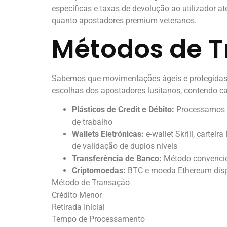
específicas e taxas de devolução ao utilizador a
quanto apostadores premium veteranos.
Métodos de T
Sabemos que movimentações ágeis e protegidas s
escolhas dos apostadores lusitanos, contendo car
Plásticos de Credit e Débito:
Processamos c
de trabalho
Wallets Eletrónicas:
e-wallet Skrill, cartei
de validação de duplos níveis
Transferência de Banco:
Método convencion
Criptomoedas:
BTC e moeda Ethereum dispon
Método de Transação
Crédito Menor
Retirada Inicial
Tempo de Processamento