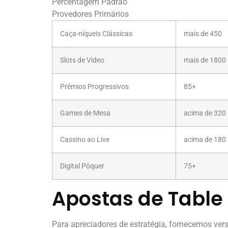
Percentagem Padrão
Provedores Primários
Caça-níqueis Clássicas
mais de 450
Slots de Video
mais de 1800
Prêmios Progressivos
85+
Games de Mesa
acima de 320
Cassino ao Live
acima de 180
Digital Pôquer
75+
Apostas de Table 
Para apreciadores de estratégia, fornecemos vers