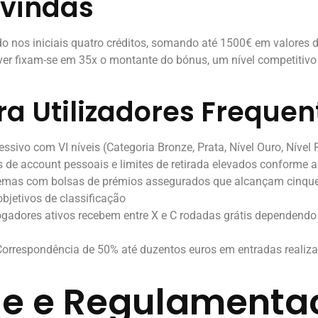
-vindas
o nos iniciais quatro créditos, somando até 1500€ em valores d
lover fixam-se em 35x o montante do bónus, um nível competitivo
 Utilizadores Frequen
ssivo com VI níveis (Categoria Bronze, Prata, Nível Ouro, Nível 
de account pessoais e limites de retirada elevados conforme a
mas com bolsas de prémios assegurados que alcançam cinquent
bjetivos de classificação
gadores ativos recebem entre X e C rodadas grátis dependendo d
orrespondência de 50% até duzentos euros em entradas realiz
de e Regulamenta