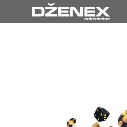
Detalhad
e Proteção
portuguê