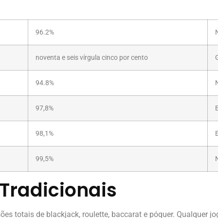
96.2%
noventa e seis vírgula cinco por cento
94.8%
97,8%
98,1%
99,5%
Tradicionais
ões totais de blackjack, roulette, baccarat e póquer. Qualquer j