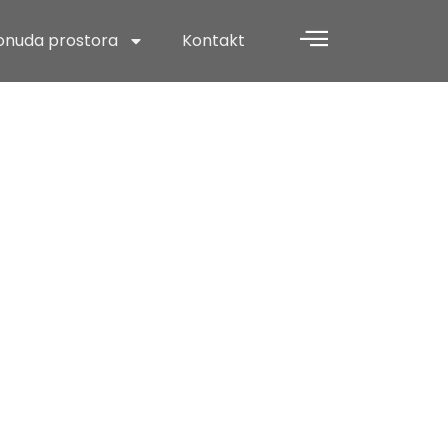
onuda prostora
Kontakt
s, Bónus
o