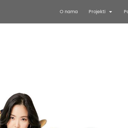
O nama
Projekti
P
o sobre Game
 em territóri
s