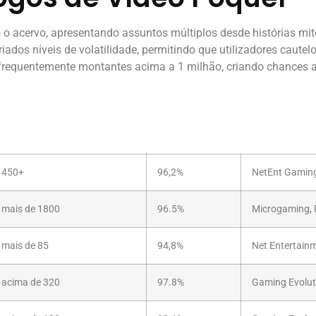
 acervo, apresentando assuntos múltiplos desde histórias mito
ados níveis de volatilidade, permitindo que utilizadores caut
 frequentemente montantes acima a 1 milhão, criando chances a
450+
96,2%
NetEnt Gaming
mais de 1800
96.5%
Microgaming, 
mais de 85
94,8%
Net Entertainm
acima de 320
97.8%
Gaming Evolut