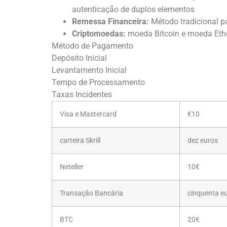
autenticação de duplos elementos
Remessa Financeira:
Método tradicional pa
Criptomoedas:
moeda Bitcoin e moeda Ethe
Método de Pagamento
Depósito Inicial
Levantamento Inicial
Tempo de Processamento
Taxas Incidentes
Visa e Mastercard
€10
carteira Skrill
dez euros
Neteller
10€
Transação Bancária
cinquenta e
BTC
20€