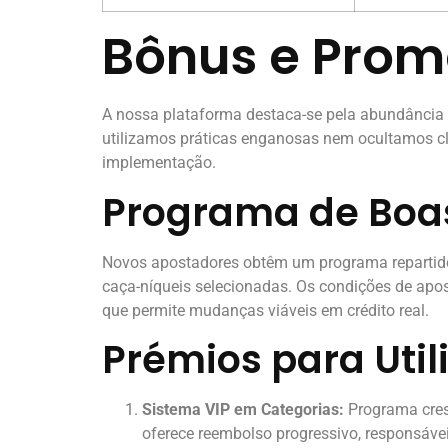
Bônus e Prom
A nossa plataforma destaca-se pela abundância 
utilizamos práticas enganosas nem ocultamos cl
implementação.
Programa de Boa
Novos apostadores obtêm um programa repartido 
caça-níqueis selecionadas. Os condições de apo
que permite mudanças viáveis em crédito real.
Prémios para Util
Sistema VIP em Categorias:
Programa cresc
oferece reembolso progressivo, responsáve