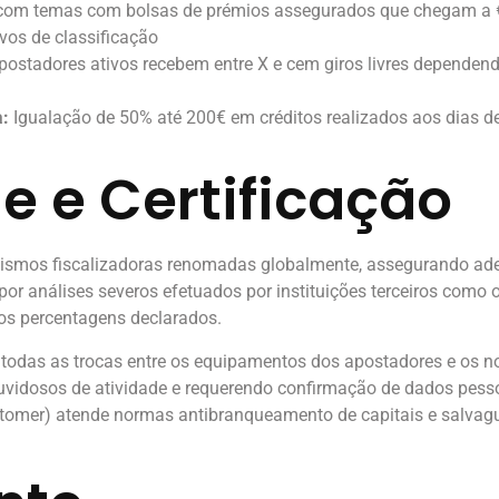
om temas com bolsas de prémios assegurados que chegam a €50
ivos de classificação
ostadores ativos recebem entre X e cem giros livres dependendo
a:
Igualação de 50% até 200€ em créditos realizados aos dias d
e e Certificação
ismos fiscalizadoras renomadas globalmente, assegurando ade
r análises severos efetuados por instituições terceiros como 
dos percentagens declarados.
ge todas as trocas entre os equipamentos dos apostadores e os
uvidosos de atividade e requerendo confirmação de dados pess
tomer) atende normas antibranqueamento de capitais e salvag