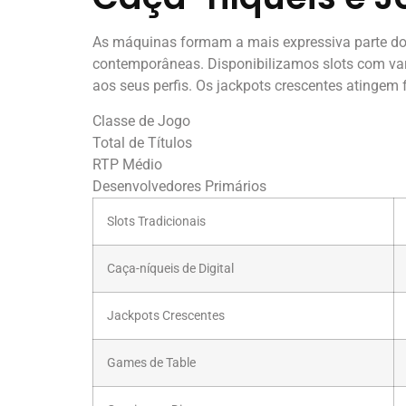
As máquinas formam a mais expressiva parte do o
contemporâneas. Disponibilizamos slots com vari
aos seus perfis. Os jackpots crescentes atingem
Classe de Jogo
Total de Títulos
RTP Médio
Desenvolvedores Primários
Slots Tradicionais
Caça-níqueis de Digital
Jackpots Crescentes
Games de Table