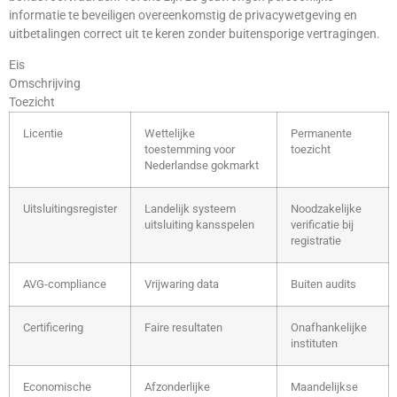
informatie te beveiligen overeenkomstig de privacywetgeving en
uitbetalingen correct uit te keren zonder buitensporige vertragingen.
Eis
Omschrijving
Toezicht
Licentie
Wettelijke
Permanente
toestemming voor
toezicht
Nederlandse gokmarkt
Uitsluitingsregister
Landelijk systeem
Noodzakelijke
uitsluiting kansspelen
verificatie bij
registratie
AVG-compliance
Vrijwaring data
Buiten audits
Certificering
Faire resultaten
Onafhankelijke
instituten
Economische
Afzonderlijke
Maandelijkse