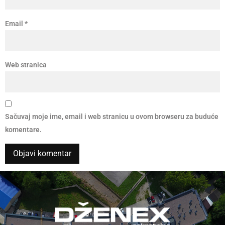
Email
*
Web stranica
Sačuvaj moje ime, email i web stranicu u ovom browseru za buduće
komentare.