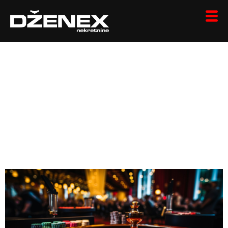
OscarSpin Casino –
Expertenmäßige
Expertise wie auch
umfassende
Auskünfte