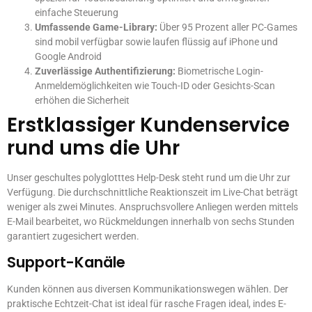
einfache Steuerung
Umfassende Game-Library:
Über 95 Prozent aller PC-Games
sind mobil verfügbar sowie laufen flüssig auf iPhone und
Google Android
Zuverlässige Authentifizierung:
Biometrische Login-
Anmeldemöglichkeiten wie Touch-ID oder Gesichts-Scan
erhöhen die Sicherheit
Erstklassiger Kundenservice
rund ums die Uhr
Unser geschultes polyglotttes Help-Desk steht rund um die Uhr zur
Verfügung. Die durchschnittliche Reaktionszeit im Live-Chat beträgt
weniger als zwei Minutes. Anspruchsvollere Anliegen werden mittels
E-Mail bearbeitet, wo Rückmeldungen innerhalb von sechs Stunden
garantiert zugesichert werden.
Support-Kanäle
Kunden können aus diversen Kommunikationswegen wählen. Der
praktische Echtzeit-Chat ist ideal für rasche Fragen ideal, indes E-