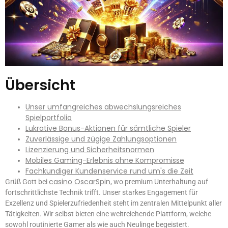
Übersicht
Unser umfangreiches abwechslungsreiches
Spielportfolio
Lukrative Bonus-Aktionen für sämtliche Spieler
Zuverlässige und zügige Zahlungsoptionen
Lizenzierung und Sicherheitsnormen
Mobiles Gaming-Erlebnis ohne Kompromisse
Fachkundiger Kundenservice rund um's die Zeit
casino OscarSpin
Grüß Gott bei
, wo premium Unterhaltung auf
fortschrittlichste Technik trifft. Unser starkes Engagement für
Exzellenz und Spielerzufriedenheit steht im zentralen Mittelpunkt aller
Tätigkeiten. Wir selbst bieten eine weitreichende Plattform, welche
sowohl routinierte Gamer als wie auch Neulinge begeistert.