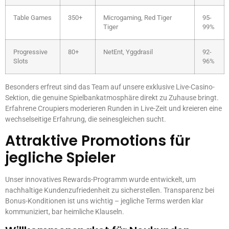
Table Games
350+
Microgaming, Red Tiger
95-
Tiger
99%
Progressive
80+
NetEnt, Yggdrasil
92-
Slots
96%
Besonders erfreut sind das Team auf unsere exklusive Live-Casino-
Sektion, die genuine Spielbankatmosphäre direkt zu Zuhause bringt.
Erfahrene Croupiers moderieren Runden in Live-Zeit und kreieren eine
wechselseitige Erfahrung, die seinesgleichen sucht.
Attraktive Promotions für
jegliche Spieler
Unser innovatives Rewards-Programm wurde entwickelt, um
nachhaltige Kundenzufriedenheit zu sicherstellen. Transparenz bei
Bonus-Konditionen ist uns wichtig – jegliche Terms werden klar
kommuniziert, bar heimliche Klauseln.