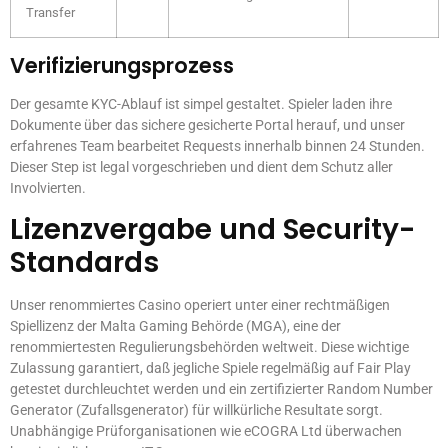
Transfer
Verifizierungsprozess
Der gesamte KYC-Ablauf ist simpel gestaltet. Spieler laden ihre
Dokumente über das sichere gesicherte Portal herauf, und unser
erfahrenes Team bearbeitet Requests innerhalb binnen 24 Stunden.
Dieser Step ist legal vorgeschrieben und dient dem Schutz aller
Involvierten.
Lizenzvergabe und Security-
Standards
Unser renommiertes Casino operiert unter einer rechtmäßigen
Spiellizenz der Malta Gaming Behörde (MGA), eine der
renommiertesten Regulierungsbehörden weltweit. Diese wichtige
Zulassung garantiert, daß jegliche Spiele regelmäßig auf Fair Play
getestet durchleuchtet werden und ein zertifizierter Random Number
Generator (Zufallsgenerator) für willkürliche Resultate sorgt.
Unabhängige Prüforganisationen wie eCOGRA Ltd überwachen