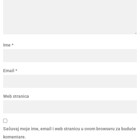
Ime
*
Email
*
Web stranica
Sačuvaj moje ime, email i web stranicu u ovom browseru za buduće
komentare.