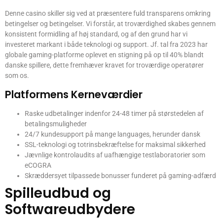
Denne casino skiller sig ved at præsentere fuld transparens omkring
betingelser og betingelser. Vi forstår, at troværdighed skabes gennem
konsistent formidling af høj standard, og af den grund har vi
investeret markant i både teknologi og support. Jf. tal fra 2023 har
globale gaming-platforme oplevet en stigning på op til 40% blandt
danske spillere, dette fremhæver kravet for troværdige operatører
som os.
Platformens Kerneværdier
Raske udbetalinger indenfor 24-48 timer på størstedelen af
betalingsmuligheder
24/7 kundesupport på mange languages, herunder dansk
SSL-teknologi og totrinsbekræftelse for maksimal sikkerhed
Jævnlige kontrolaudits af uafhængige testlaboratorier som
eCOGRA
Skræddersyet tilpassede bonusser funderet på gaming-adfærd
Spilleudbud og
Softwareudbydere