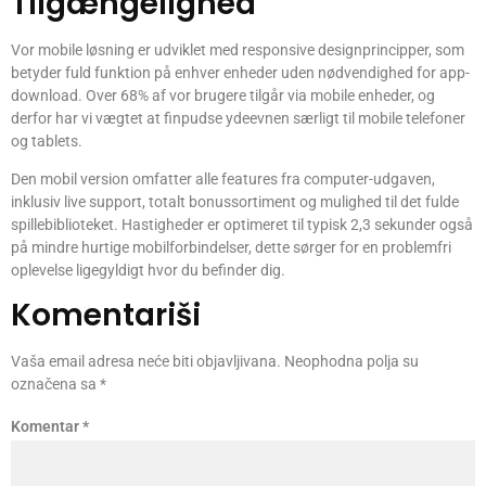
Tilgængelighed
Vor mobile løsning er udviklet med responsive designprincipper, som
betyder fuld funktion på enhver enheder uden nødvendighed for app-
download. Over 68% af vor brugere tilgår via mobile enheder, og
derfor har vi vægtet at finpudse ydeevnen særligt til mobile telefoner
og tablets.
Den mobil version omfatter alle features fra computer-udgaven,
inklusiv live support, totalt bonussortiment og mulighed til det fulde
spillebiblioteket. Hastigheder er optimeret til typisk 2,3 sekunder også
på mindre hurtige mobilforbindelser, dette sørger for en problemfri
oplevelse ligegyldigt hvor du befinder dig.
Komentariši
Vaša email adresa neće biti objavljivana.
Neophodna polja su
označena sa
*
Komentar
*