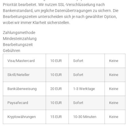
Priorität bearbeitet. Wir nutzen SSL-Verschlüsselung nach
Bankenstandard, um jegliche Datenübertragungen zu sichern. Die
Bearbeitungszeiten unterscheiden sich je nach gewählter Option,
wobei wir immer Klarheit sicherstellen.
Zahlungsmethode
Mindesteinzahlung
Bearbeitungszeit
Gebühren
Visa/Mastercard
10 EUR
Sofort
Keine
Skrill/Neteller
10 EUR
Sofort
Keine
Banküberweisung
20 EUR
1-3 Werktage
Keine
Paysafecard
10 EUR
Sofort
Keine
Kryptowährungen
15 EUR
10-30 Minuten
Keine