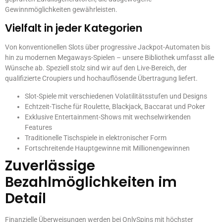
Gewinnmöglichkeiten gewährleisten.
Vielfalt in jeder Kategorien
Von konventionellen Slots über progressive Jackpot-Automaten bis
hin zu modernen Megaways-Spielen – unsere Bibliothek umfasst alle
Wünsche ab. Speziell stolz sind wir auf den Live-Bereich, der
qualifizierte Croupiers und hochauflösende Übertragung liefert.
Slot-Spiele mit verschiedenen Volatilitätsstufen und Designs
Echtzeit-Tische für Roulette, Blackjack, Baccarat und Poker
Exklusive Entertainment-Shows mit wechselwirkenden
Features
Traditionelle Tischspiele in elektronischer Form
Fortschreitende Hauptgewinne mit Millionengewinnen
Zuverlässige
Bezahlmöglichkeiten im
Detail
Finanzielle Überweisungen werden bei OnlySpins mit höchster